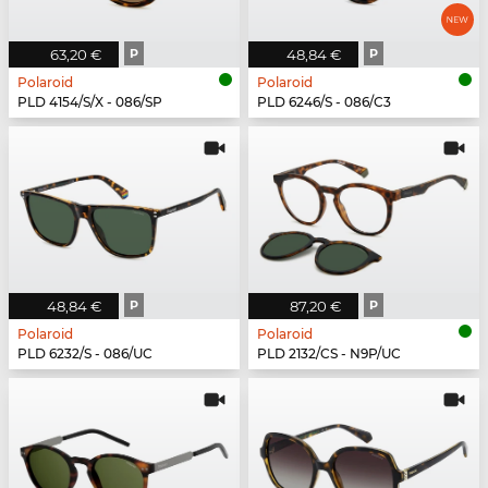
63,20 €
P
48,84 €
P
Polaroid
Polaroid
PLD 4154/S/X - 086/SP
PLD 6246/S - 086/C3
48,84 €
P
87,20 €
P
Polaroid
Polaroid
PLD 6232/S - 086/UC
PLD 2132/CS - N9P/UC