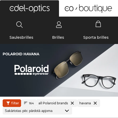
0
Saulesbrilles
Brilles
Sporta brilles
POLAROID HAVANA
filter
all Polaroid brands
havana
164