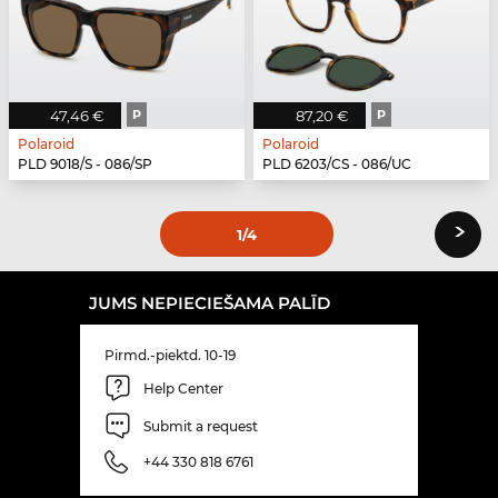
47,46 €
P
87,20 €
P
Polaroid
Polaroid
PLD 9018/S - 086/SP
PLD 6203/CS - 086/UC
›
1
/4
JUMS NEPIECIEŠAMA PALĪD
Pirmd.-piektd. 10-19
Help Center
Submit a request
+44 330 818 6761