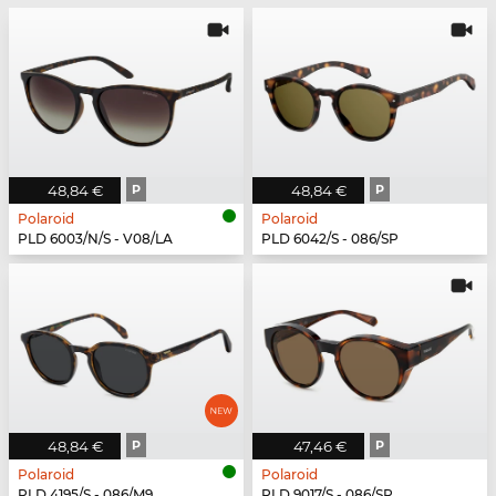
48,84 €
P
48,84 €
P
Polaroid
Polaroid
PLD 6003/N/S - V08/LA
PLD 6042/S - 086/SP
48,84 €
P
47,46 €
P
Polaroid
Polaroid
PLD 4195/S - 086/M9
PLD 9017/S - 086/SP