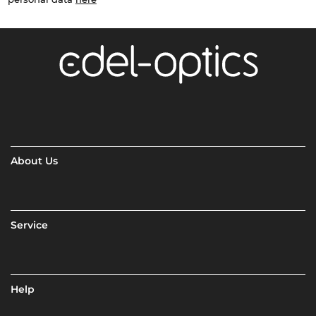
About Us
Service
Help