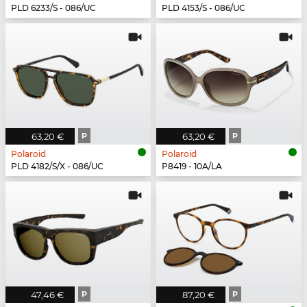
PLD 6233/S - 086/UC
PLD 4153/S - 086/UC
63,20 €
P
63,20 €
P
Polaroid
Polaroid
PLD 4182/S/X - 086/UC
P8419 - 10A/LA
47,46 €
P
87,20 €
P