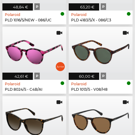
48,84 €
P
63,20 €
P
Polaroid
Polaroid
PLD 1016/S/NEW - 086/UC
PLD 4183/S/X - 086/C3
42,61 €
P
60,00 €
P
Polaroid
Polaroid
PLD 8024/S - C4B/AI
PLD 1013/S - V08/H8