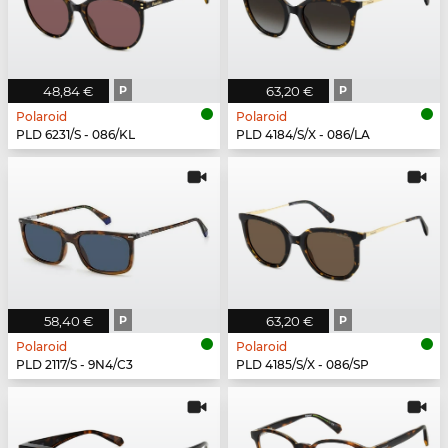
48,84 €
P
63,20 €
P
Polaroid
Polaroid
PLD 6231/S - 086/KL
PLD 4184/S/X - 086/LA
58,40 €
P
63,20 €
P
Polaroid
Polaroid
PLD 2117/S - 9N4/C3
PLD 4185/S/X - 086/SP