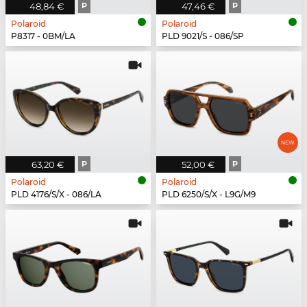
48,84 €
P
47,46 €
P
Polaroid
Polaroid
P8317 - 0BM/LA
PLD 9021/S - 086/SP
63,20 €
P
52,00 €
P
Polaroid
Polaroid
PLD 4176/S/X - 086/LA
PLD 6250/S/X - L9G/M9