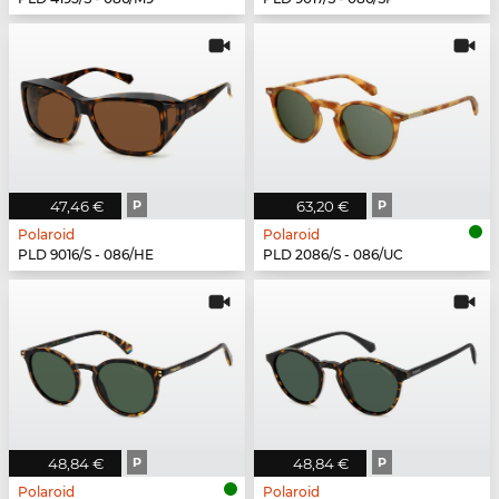
47,46 €
P
63,20 €
P
Polaroid
Polaroid
PLD 9016/S - 086/HE
PLD 2086/S - 086/UC
48,84 €
P
48,84 €
P
Polaroid
Polaroid