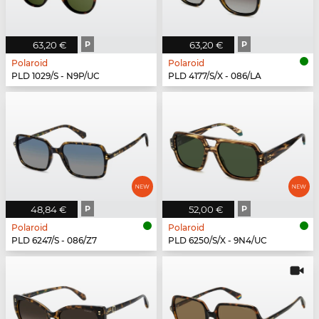
63,20 €
P
63,20 €
P
Polaroid
Polaroid
PLD 1029/S - N9P/UC
PLD 4177/S/X - 086/LA
48,84 €
P
52,00 €
P
Polaroid
Polaroid
PLD 6247/S - 086/Z7
PLD 6250/S/X - 9N4/UC