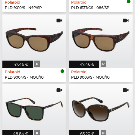
Polaroid
Polaroid
PLD 9010/S - N9P/SP
PLD 6137/CS - 086/SP
47,46 €
P
47,46 €
P
Polaroid
Polaroid
PLD 9004/S - MQU/IG
PLD 9003/S - MQU/IG
48,84 €
P
63,20 €
P