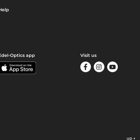
Help
Edel-Optics app
Visit us
up