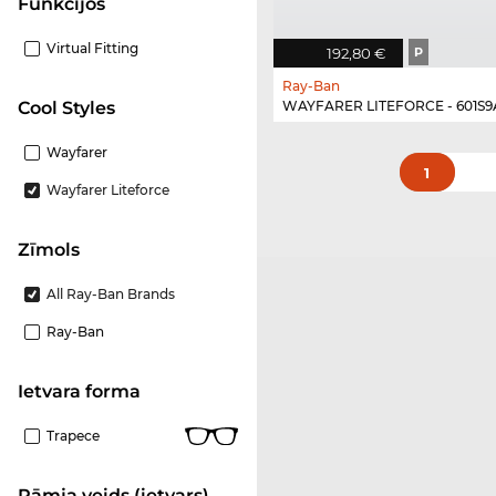
funkcijos
Virtual Fitting
192,80 €
P
Ray-Ban
Cool Styles
WAYFARER LITEFORCE - 601S9
Wayfarer
1
Wayfarer Liteforce
Zīmols
All Ray-Ban Brands
Ray-Ban
Ietvara forma
Trapece
Rāmja veids (ietvars)