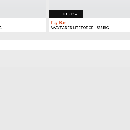
168,80 €
Ray-Ban
A
WAYFARER LITEFORCE - 63318G