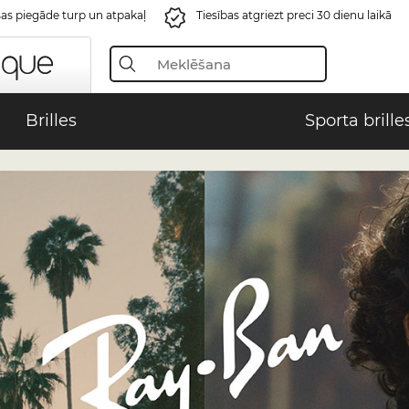
s piegāde turp un atpakaļ
Tiesības atgriezt preci 30 dienu laikā
Brilles
Sporta brille