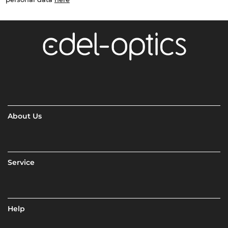
About Us
Service
Help