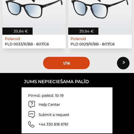
39,84 €
39,84 €
Polaroid
Polaroid
PLD 0033/R/BB - 807/G6
PLD 0029/R/BB - 807/G6
›
1
/16
JUMS NEPIECIEŠAMA PALĪD
Pirmd.-piektd. 10-19
Help Center
Submit a request
+44 330 818 6761