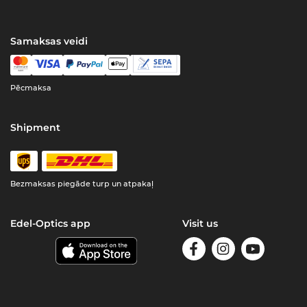
Samaksas veidi
Pēcmaksa
Shipment
Bezmaksas piegāde turp un atpakaļ
Edel-Optics app
Visit us