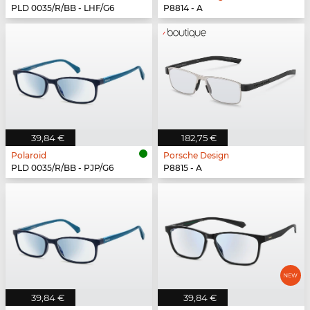
PLD 0035/R/BB - LHF/G6
P8814 - A
39,84 €
182,75 €
Polaroid
Porsche Design
PLD 0035/R/BB - PJP/G6
P8815 - A
39,84 €
39,84 €