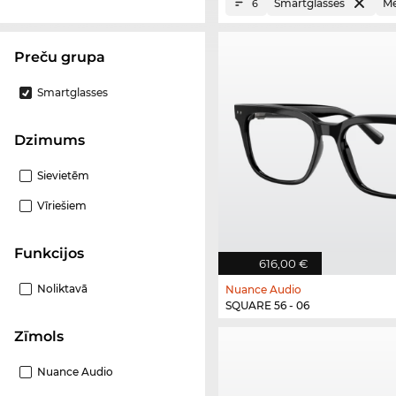
Smartglasses
Me
6
Preču grupa
Smartglasses
Dzimums
Sievietēm
Vīriešiem
funkcijos
616,00 €
Noliktavā
Nuance Audio
SQUARE 56 - 06
Zīmols
Nuance Audio