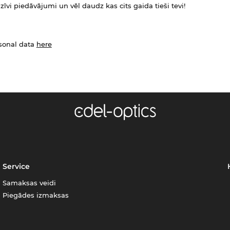
zīvi piedāvājumi un vēl daudz kas cits gaida tieši tevi!
rsonal data
here
Service
Samaksas veidi
Piegādes izmaksas