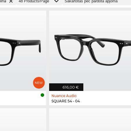
lna
616,00 €
Nuance Audio
SQUARE 54 - 04