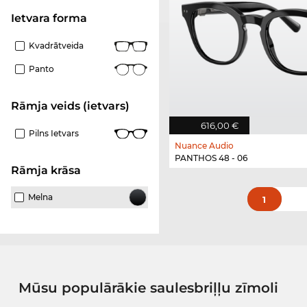
Ietvara forma
Kvadrātveida
Panto
Rāmja veids (ietvars)
616,00 €
Pilns Ietvars
Nuance Audio
PANTHOS 48 - 06
Rāmja krāsa
Melna
1
Mūsu populārākie saulesbriļļu zīmoli