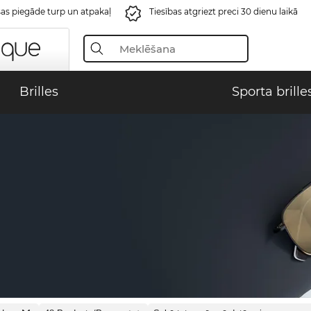
s piegāde turp un atpakaļ
Tiesības atgriezt preci 30 dienu laikā
Brilles
Sporta brille