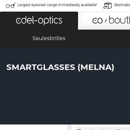
Largest eyewear range immediately available!
Bezmaksa
Saulesbrilles
SMARTGLASSES (MELNA)