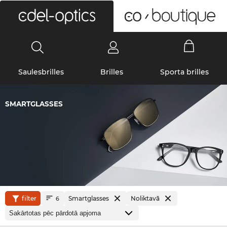
0
Saulesbrilles
Brilles
Sporta brilles
SMARTGLASSES
filter
Smartglasses
Noliktavā
6