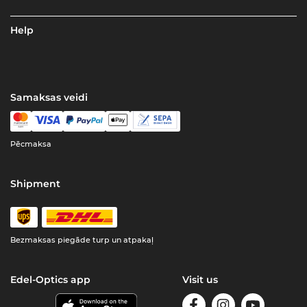
Help
Samaksas veidi
Pēcmaksa
Shipment
Bezmaksas piegāde turp un atpakaļ
Edel-Optics app
Visit us