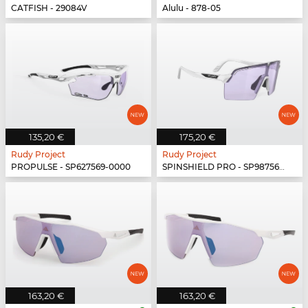
CATFISH - 29084V
Alulu - 878-05
135,20 €
175,20 €
Rudy Project
Rudy Project
PROPULSE - SP627569-0000
SPINSHIELD PRO - SP987569-N000
163,20 €
163,20 €