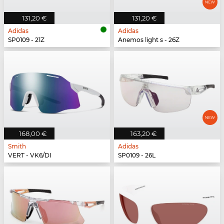
131,20 €
131,20 €
Adidas
Adidas
SP0109 - 21Z
Anemos light s - 26Z
168,00 €
163,20 €
Smith
Adidas
VERT - VK6/DI
SP0109 - 26L