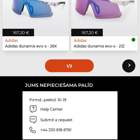
167,20 €
167,20 €
Adidas
Adidas
Adidas dunamis evo-s - 26X
Adidas dunamis evo-s - 21Z
›
1
/3
JUMS NEPIECIEŠAMA PALĪD
Pirmd.-piektd. 10-19
Help Center
Submit a request
+44 330 818 6761