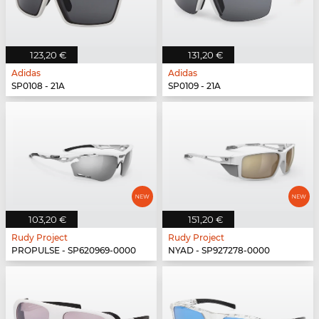
123,20 €
131,20 €
Adidas
Adidas
SP0108 - 21A
SP0109 - 21A
103,20 €
151,20 €
Rudy Project
Rudy Project
PROPULSE - SP620969-0000
NYAD - SP927278-0000