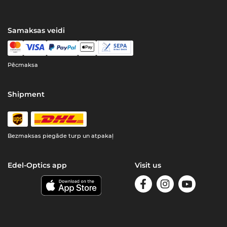
Samaksas veidi
Pēcmaksa
Shipment
Bezmaksas piegāde turp un atpakaļ
Edel-Optics app
Visit us