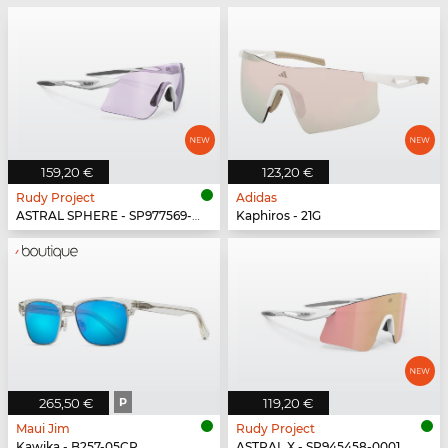
159,20 €
123,20 €
Rudy Project
Adidas
ASTRAL SPHERE - SP977569-0000
Kaphiros - 21G
265,50 €
P
119,20 €
Maui Jim
Rudy Project
Kawika - B257-05CR
ASTRAL X - SP945458-0001