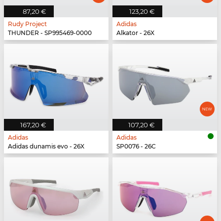
87,20 €
123,20 €
Rudy Project
Adidas
THUNDER - SP995469-0000
Alkator - 26X
167,20 €
107,20 €
Adidas
Adidas
Adidas dunamis evo - 26X
SP0076 - 26C