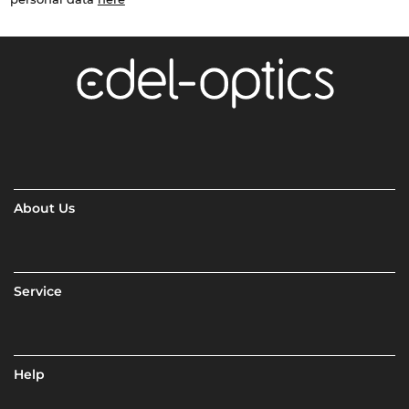
About Us
Service
Help