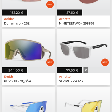
135,20 €
57,60 €
Adidas
Arnette
Dunamis bi - 26Z
NINETEETWO - 298869
244,00 €
77,60 €
P
Smith
Arnette
PURSUIT - 7QG/74
STRIPE - 2761Z3