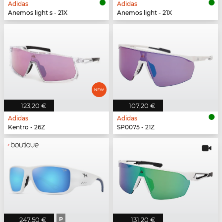
Adidas
Adidas
Anemos light s - 21X
Anemos light - 21X
123,20 €
107,20 €
Adidas
Adidas
Kentro - 26Z
SP0075 - 21Z
247,50 €
P
131,20 €