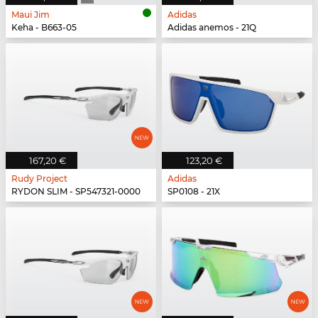
Maui Jim
Adidas
Keha - B663-05
Adidas anemos - 21Q
167,20 €
123,20 €
Rudy Project
Adidas
RYDON SLIM - SP547321-0000
SP0108 - 21X