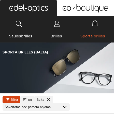
0
Saulesbrilles
Brilles
Sporta brilles
SPORTA BRILLES (BALTA)
filter
Balta
101