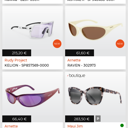
215,20 €
61,60 €
Rudy Project
Arnette
KELION - SP857569-0000
RAVEN - 302973
66,40 €
283,50 €
P
Arnette
Maui Jim