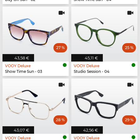
27 %
25 %
43,58 €
45,11 €
VOOY Deluxe
VOOY Deluxe
Show Time Sun - 03
Studio Session - 04
28 %
29 %
43,07 €
42,56 €
VOOY Deluxe
VOOY Deluxe