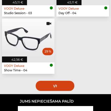
45,11 €
45,11 €
VOOY Deluxe
VOOY Deluxe
Studio Session - 03
Day Off - 04
29 %
42,56 €
VOOY Deluxe
Show Time - 04
1
/1
JUMS NEPIECIEŠAMA PALĪD