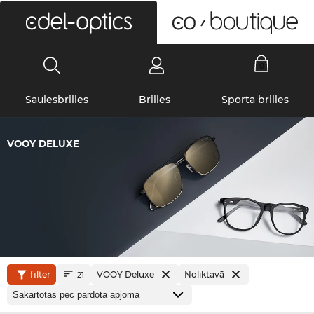
0
Saulesbrilles
Brilles
Sporta brilles
VOOY DELUXE
filter
VOOY Deluxe
Noliktavā
21