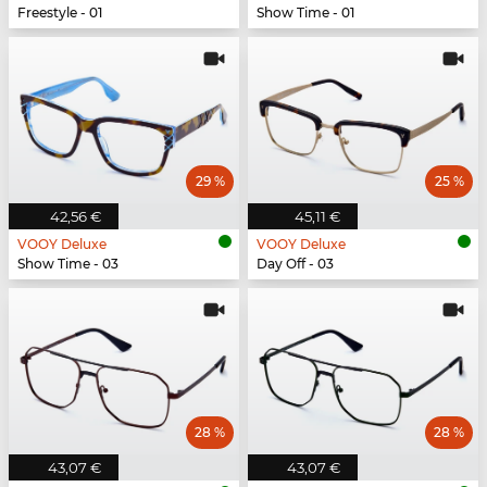
Freestyle - 01
Show Time - 01
29 %
25 %
42,56 €
45,11 €
VOOY Deluxe
VOOY Deluxe
Show Time - 03
Day Off - 03
28 %
28 %
43,07 €
43,07 €