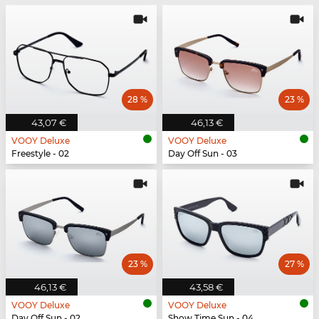
28 %
23 %
43,07 €
46,13 €
VOOY Deluxe
VOOY Deluxe
Freestyle - 02
Day Off Sun - 03
23 %
27 %
46,13 €
43,58 €
VOOY Deluxe
VOOY Deluxe
Day Off Sun - 02
Show Time Sun - 04