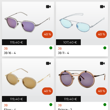
40 %
40 %
119,40 €
107,40 €
JB
JB
JB 16 - 4
JB 11 - 4
40 %
40 %
119,40 €
119,40 €
JB
JB
Flow - 4
Prince - 2