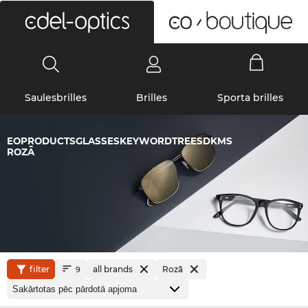
0
Saulesbrilles
Brilles
Sporta brilles
EOPRODUCTSGLASSESKEYWORDTREESDKMS
ROZĀ
filter
all brands
Rozā
9