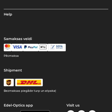
Help
Samaksas veidi
Pēcmaksa
Shipment
Bezmaksas piegāde turp un atpakaļ
Edel-Optics app
Visit us