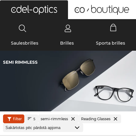
0
Saulesbrilles
Brilles
Sporta brilles
SEMI RIMMLESS
filter
semi-rimmless
Reading Glasses
5