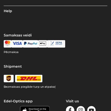
Help
Samaksas veidi
Pēcmaksa
Shipment
Bezmaksas piegāde turp un atpakaļ
Edel-Optics app
Visit us