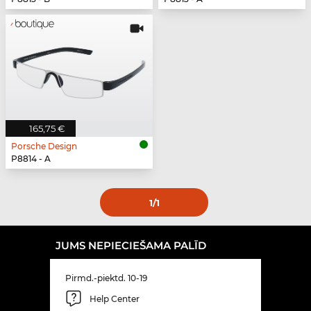
165,75 €
Porsche Design
P8814 - A
1
/1
JUMS NEPIECIEŠAMA PALĪD
Pirmd.-piektd. 10-19
Help Center