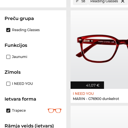
Reading Glasses
58
Preču grupa
Reading Glasses
funkcijos
Jaunumi
Zīmols
I NEED YOU
41,07 €
I NEED YOU
Ietvara forma
MARIN - G76900 dunkelrot
Trapece
Rāmja veids (ietvars)