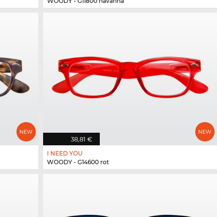
WOODY - G11800 havanna
38,81 €
I NEED YOU
WOODY - G14600 rot