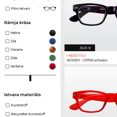
Pilns Ietvars
Rāmja krāsa
Melna
Zila
38,81 €
Havana
I NEED YOU
Zaļa
WOODY - G11700 schwarz
Sarkana
Ietvara materiāls
Kunststoff
Recycelter Kunststoff