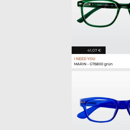
41,07 €
I NEED YOU
MARIN - G76800 grün