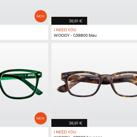
38,81 €
I NEED YOU
WOODY - G38800 blau
38,81 €
I NEED YOU