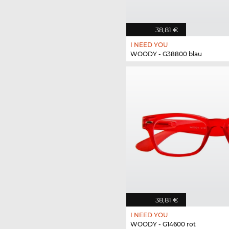
38,81 €
I NEED YOU
WOODY - G38800 blau
38,81 €
I NEED YOU
WOODY - G14600 rot