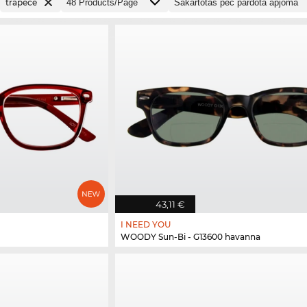
trapece
43,11 €
I NEED YOU
WOODY Sun-Bi - G13600 havanna