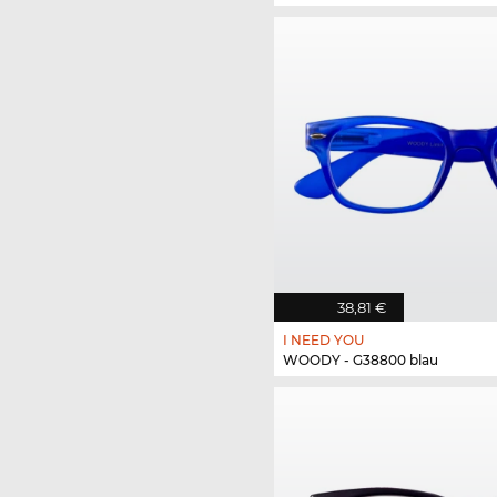
38,81 €
I NEED YOU
WOODY - G38800 blau