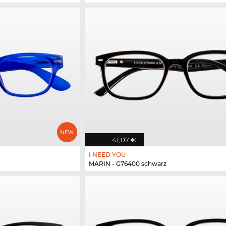
41,07 €
I NEED YOU
MARIN - G76400 schwarz