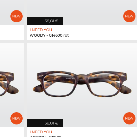
38,81 €
I NEED YOU
WOODY - G14600 rot
38,81 €
I NEED YOU