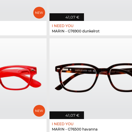
41,07 €
I NEED YOU
MARIN - G76900 dunkelrot
41,07 €
I NEED YOU
MARIN - G76500 havanna