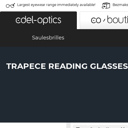
Largest eyewear range immediately available!
Bezmaksa
Saulesbrilles
TRAPECE READING GLASSES