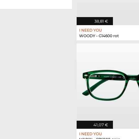
38,81 €
I NEED YOU
WOODY - G14600 rot
41,07 €
I NEED YOU