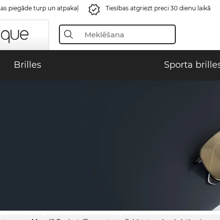
s piegāde turp un atpakaļ
Tiesības atgriezt preci 30 dienu laikā
Brilles
Sporta brille