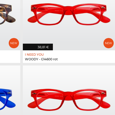
38,81 €
I NEED YOU
WOODY - G14600 rot