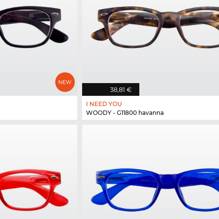
38,81 €
I NEED YOU
WOODY - G11800 havanna