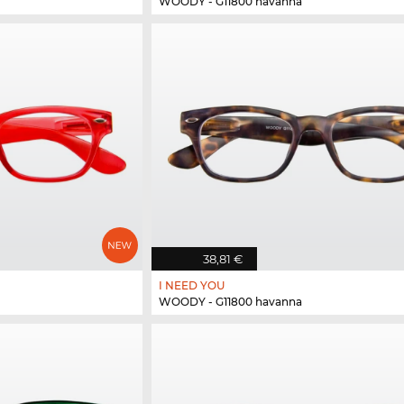
WOODY - G11800 havanna
38,81 €
I NEED YOU
WOODY - G11800 havanna