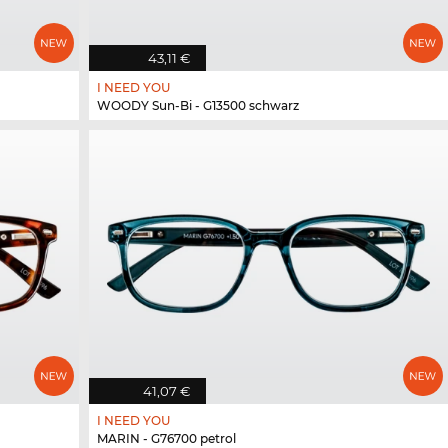
43,11 €
I NEED YOU
WOODY Sun-Bi - G13500 schwarz
41,07 €
I NEED YOU
MARIN - G76700 petrol