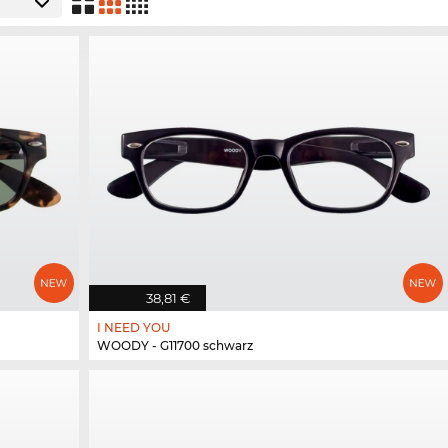
38,81 €
I NEED YOU
WOODY - G11700 schwarz