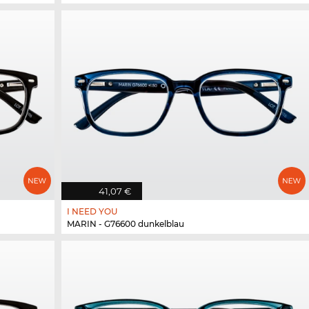
41,07 €
I NEED YOU
MARIN - G76600 dunkelblau