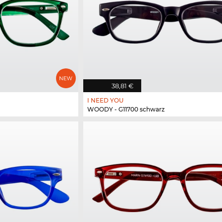
38,81 €
I NEED YOU
WOODY - G11700 schwarz