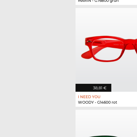
MARIN - G76800 grün
38,81 €
I NEED YOU
WOODY - G14600 rot