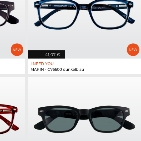
41,07 €
I NEED YOU
MARIN - G76600 dunkelblau