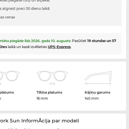
sas piegāde turp un atpakaļ
s atgriezt preci 30 dienu laikā
gas cenas
ntēta piegāde līdz
2026. gada 10. augusts
:
Pasūtiet
19 stundas un 57
ūtes
laikā un kasē izvēlieties
UPS-Express
.
 platums
Tiltiņa platums
Kājiņu garums
m
16 mm
140 mm
ork Sun InformĀcija par modeli