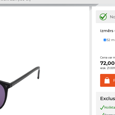
No
Izmērs 
52 
Cena var m
72,00
iesk. 21.0
Exclus
Nolikta