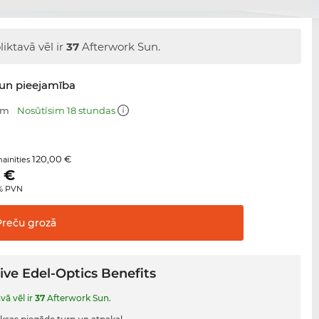
liktavā vēl ir
37
Afterwork Sun.
un pieejamība
mm
Nosūtīsim 18 stundas
120,00 €
ainīties
€
0% PVN
Preču
grozā
ive Edel-Optics Benefits
vā vēl ir
37
Afterwork Sun.