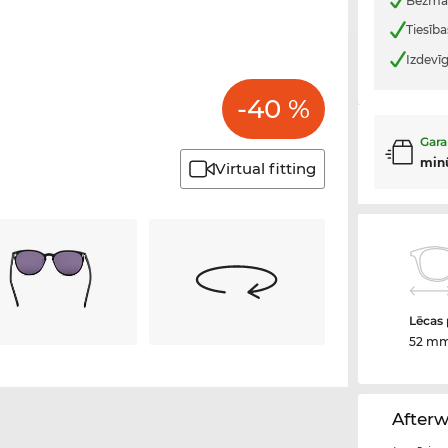
Bezmak
Tiesība
Izdevī
-40 %
Gara
min
Virtual fitting
Lēcas
52 m
Afterw