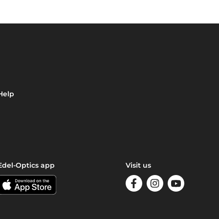
Help
Edel-Optics app
Visit us