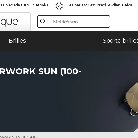
s piegāde turp un atpakaļ
Tiesības atgriezt preci 30 dienu laikā
Brilles
Sporta brille
RWORK SUN (100-
rwork Sun (100-01)