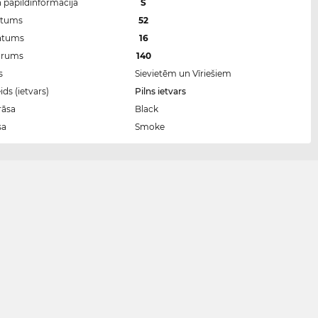
n papildinformācija
S
atums
52
latums
16
arums
140
s
Sievietēm un Vīriešiem
ds (ietvars)
Pilns ietvars
rāsa
Black
sa
Smoke