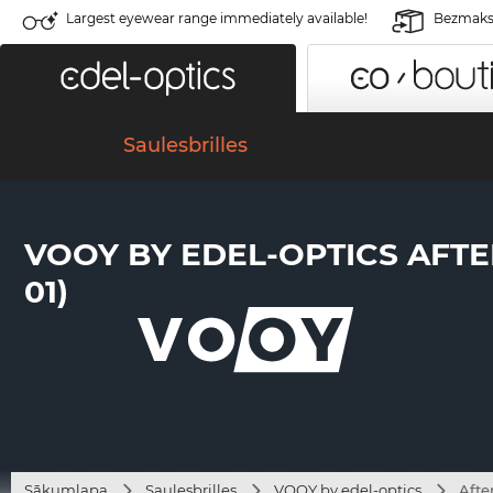
Largest eyewear range immediately available!
Bezmaksa
Saulesbrilles
VOOY BY EDEL-OPTICS AFTE
01)
Sākumlapa
Saulesbrilles
VOOY by edel-optics
Afte