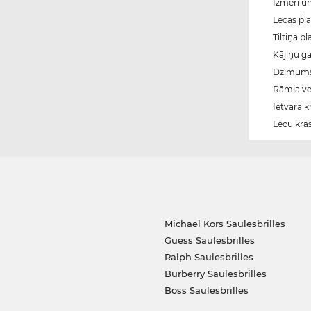
Izmēri u
Lēcas pl
Tiltiņa p
Kājiņu g
Dzimum
Rāmja vei
Ietvara k
Lēcu krā
Michael Kors Saulesbrilles
Guess Saulesbrilles
Ralph Saulesbrilles
Burberry Saulesbrilles
Boss Saulesbrilles