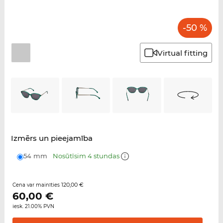
-50 %
Virtual fitting
Izmērs un pieejamība
54 mm
Nosūtīsim 4 stundas
120,00 €
Cena var mainīties
60,00
€
iesk. 21.00% PVN