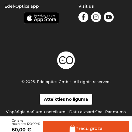
Edel-Optics app
Visit us
© 2026, Edeloptics GmbH. All rights reserved.
Atteikties no līguma
Vispārīgie darījumu noteikumi
Datu aizsardzība
Par mums
Cena var
120,00 €
mainīties
Preču
grozā
60,00
€