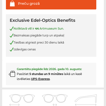
Preču
grozā
Exclusive Edel-Optics Benefits
Noliktavā vēl ir
44
Artmuseum Sun.
Bezmaksas piegāde turp un atpakaļ
Tiesības atgriezt preci 30 dienu laikā
Izdevīgas cenas
Garantēta piegāde līdz
2026. gada 10. augusts
:
Pasūtiet
5 stundas un 9 minūtes
laikā un kasē
izvēlieties
UPS-Express
.