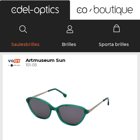
0
Saulesbrilles
Brilles
Sporta brilles
Artmuseum Sun
101-05