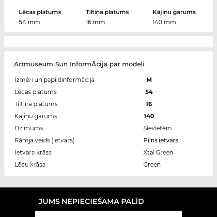
Lēcas platums
Tiltiņa platums
Kājiņu garums
54 mm
16 mm
140 mm
Artmuseum Sun InformĀcija par modeli
Izmēri un papildinformācija
M
Lēcas platums
54
Tiltiņa platums
16
Kājiņu garums
140
Dzimums
Sievietēm
Rāmja veids (ietvars)
Pilns ietvars
Ietvara krāsa
Xtal Green
Lēcu krāsa
Green
JUMS NEPIECIEŠAMA PALĪD