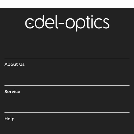
About Us
Service
Help