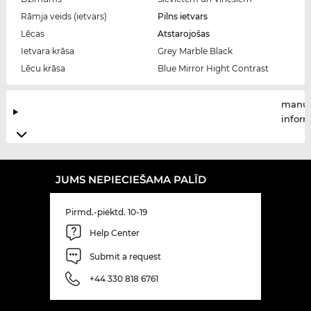
Rāmja veids (ietvars)
Pilns ietvars
Lēcas
Atstarojošas
Ietvara krāsa
Grey Marble Black
Lēcu krāsa
Blue Mirror Hight Contrast
manuf
infor
JUMS NEPIECIEŠAMA PALĪD
Pirmd.-piektd. 10-19
Help Center
Submit a request
+44 330 818 6761