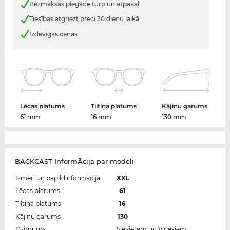
Bezmaksas piegāde turp un atpakaļ
Tiesības atgriezt preci 30 dienu laikā
Izdevīgas cenas
Lēcas platums
Tiltiņa platums
Kājiņu garums
61 mm
16 mm
130 mm
BACKCAST InformĀcija par modeli
Izmēri un papildinformācija
XXL
Lēcas platums
61
Tiltiņa platums
16
Kājiņu garums
130
Dzimums
Sievietēm un Vīriešiem