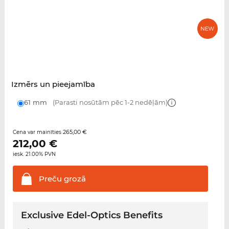
Izmērs un pieejamība
61 mm
(Parasti nosūtām pēc 1-2 nedēļām)
265,00 €
Cena var mainīties
212,00
€
iesk. 21.00% PVN
Preču
grozā
Exclusive Edel-Optics Benefits