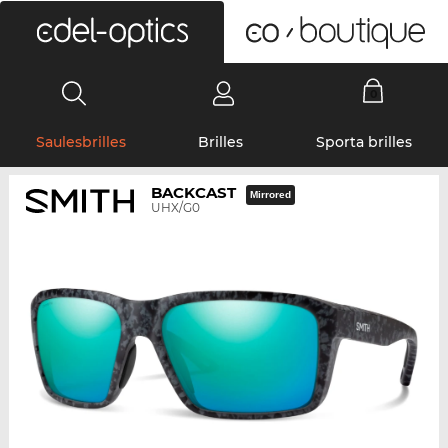
0
Saulesbrilles
Brilles
Sporta brilles
BACKCAST
Mirrored
UHX/G0