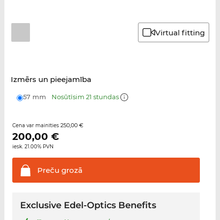
Virtual fitting
Izmērs un pieejamība
57 mm
Nosūtīsim 21 stundas
250,00 €
Cena var mainīties
200,00
€
iesk. 21.00% PVN
Preču
grozā
Exclusive Edel-Optics Benefits