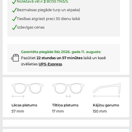
Noliktavā vēl ir
2
BOSS 1745/S.
Bezmaksas piegāde turp un atpakaļ
Tiesības atgriezt preci 30 dienu laikā
Izdevīgas cenas
Garantēta piegāde līdz
2026. gada 11. augusts
:
Pasūtiet
22 stundas un 57 minūtes
laikā un kasē
izvēlieties
UPS-Express
.
Lēcas platums
Tiltiņa platums
Kājiņu garums
57 mm
17 mm
150 mm