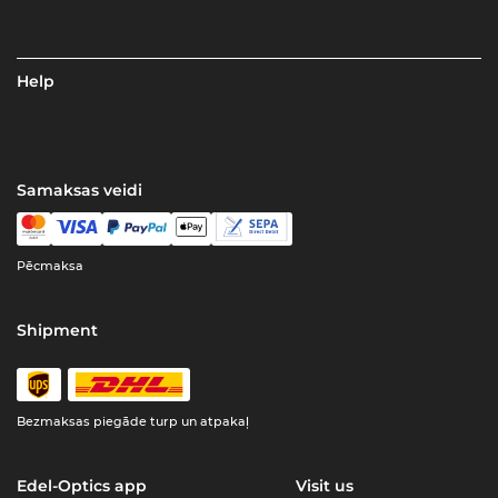
Help
Samaksas veidi
Pēcmaksa
Shipment
Bezmaksas piegāde turp un atpakaļ
Edel-Optics app
Visit us