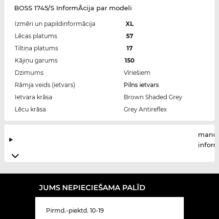
BOSS 1745/S InformĀcija par modeli
Izmēri un papildinformācija
XL
Lēcas platums
57
Tiltiņa platums
17
Kājiņu garums
150
Dzimums
Vīriešiem
Rāmja veids (ietvars)
Pilns ietvars
Ietvara krāsa
Brown Shaded Grey
Lēcu krāsa
Grey Antireflex
manuf
infor
JUMS NEPIECIEŠAMA PALĪD
Pirmd.-piektd. 10-19