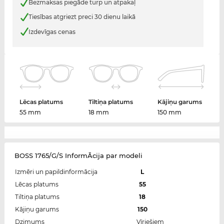
Bezmaksas piegāde turp un atpakaļ
Tiesības atgriezt preci 30 dienu laikā
Izdevīgas cenas
Lēcas platums
Tiltiņa platums
Kājiņu garums
55 mm
18 mm
150 mm
BOSS 1765/G/S InformĀcija par modeli
Izmēri un papildinformācija
L
Lēcas platums
55
Tiltiņa platums
18
Kājiņu garums
150
Dzimums
Vīriešiem