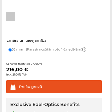
Izmērs un pieejamība
55 mm
(Parasti nosūtām pēc 1-2 nedēļām)
270,00 €
Cena var mainīties
216,00
€
iesk. 21.00% PVN
Preču
grozā
Exclusive Edel-Optics Benefits