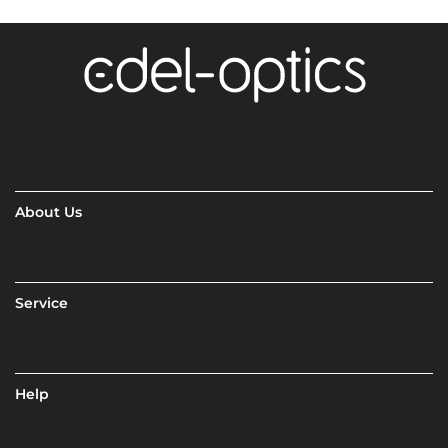
About Us
Service
Help