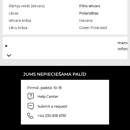
Rāmja veids (ietvars)
Pilns ietvars
Lēcas
Polarizētas
Ietvara krāsa
Havana
Lēcu krāsa
Green Polarized
manuf
infor
JUMS NEPIECIEŠAMA PALĪD
Pirmd.-piektd. 10-19
Help Center
Submit a request
+44 330 818 6761