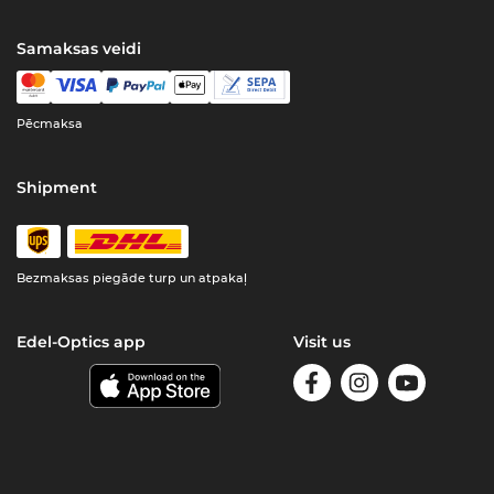
Samaksas veidi
Pēcmaksa
Shipment
Bezmaksas piegāde turp un atpakaļ
Edel-Optics app
Visit us