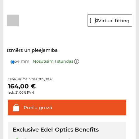
Virtual fitting
Izmērs un pieejamība
54 mm
Nosūtīsim 1 stundas
205,00 €
Cena var mainīties
164,00
€
iesk. 21.00% PVN
Preču
grozā
Exclusive Edel-Optics Benefits