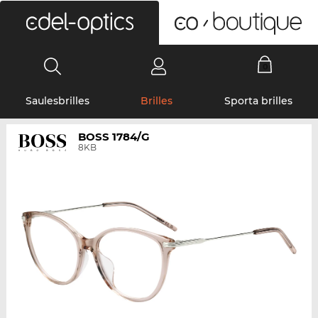
0
Saulesbrilles
Brilles
Sporta brilles
BOSS 1784/G
8KB