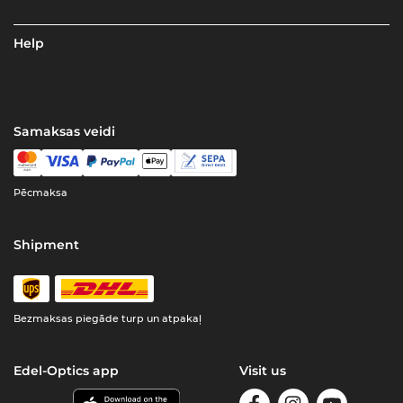
Help
Samaksas veidi
Pēcmaksa
Shipment
Bezmaksas piegāde turp un atpakaļ
Edel-Optics app
Visit us