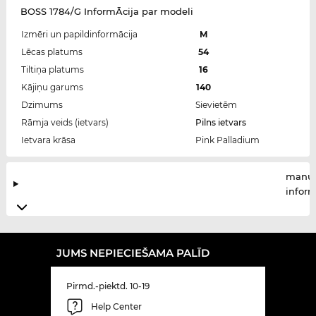
BOSS 1784/G InformĀcija par modeli
Izmēri un papildinformācija
M
Lēcas platums
54
Tiltiņa platums
16
Kājiņu garums
140
Dzimums
Sievietēm
Rāmja veids (ietvars)
Pilns ietvars
Ietvara krāsa
Pink Palladium
manuf
infor
JUMS NEPIECIEŠAMA PALĪD
Pirmd.-piektd. 10-19
Help Center