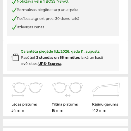
Noliktavā vēl ir
1
BOSS 1784/G.
Bezmaksas piegāde turp un atpakaļ
Tiesības atgriezt preci 30 dienu laikā
Izdevīgas cenas
Garantēta piegāde līdz
2026. gada 11. augusts
:
Pasūtiet
2 stundas un 55 minūtes
laikā un kasē
izvēlieties
UPS-Express
.
Lēcas platums
Tiltiņa platums
Kājiņu garums
54 mm
16 mm
140 mm