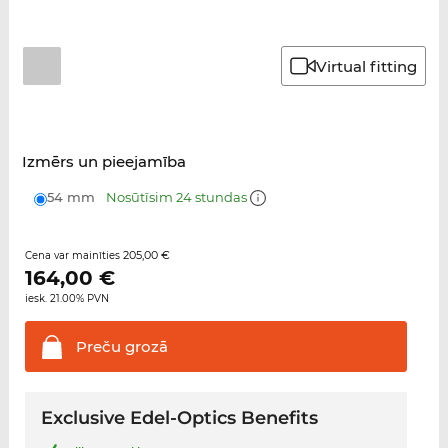
Virtual fitting
Izmērs un pieejamība
54 mm
Nosūtīsim 24 stundas
205,00 €
Cena var mainīties
164,00
€
iesk. 21.00% PVN
Preču
grozā
Exclusive Edel-Optics Benefits