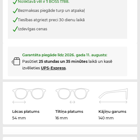
Noliktavā vēl ir
1
BOSS 1788.
Bezmaksas piegāde turp un atpakaļ
Tiesības atgriezt preci 30 dienu laikā
Izdevīgas cenas
Garantēta piegāde līdz
2026. gada 11. augusts
:
Pasūtiet
25 stundas un 35 minūtes
laikā un kasē
izvēlieties
UPS-Express
.
Lēcas platums
Tiltiņa platums
Kājiņu garums
54 mm
16 mm
140 mm