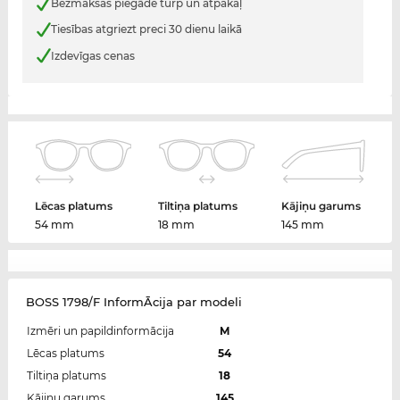
Bezmaksas piegāde turp un atpakaļ
Tiesības atgriezt preci 30 dienu laikā
Izdevīgas cenas
Lēcas platums
Tiltiņa platums
Kājiņu garums
54 mm
18 mm
145 mm
BOSS 1798/F InformĀcija par modeli
Izmēri un papildinformācija
M
Lēcas platums
54
Tiltiņa platums
18
Kājiņu garums
145