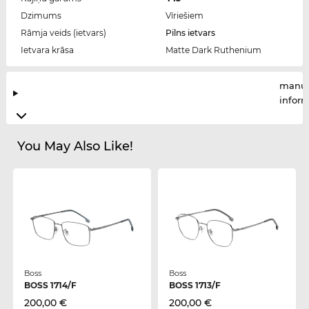
Dzimums
Vīriešiem
Rāmja veids (ietvars)
Pilns ietvars
Ietvara krāsa
Matte Dark Ruthenium
manuf
infor
You May Also Like!
Boss
Boss
BOSS 1714/F
BOSS 1713/F
200,00 €
200,00 €