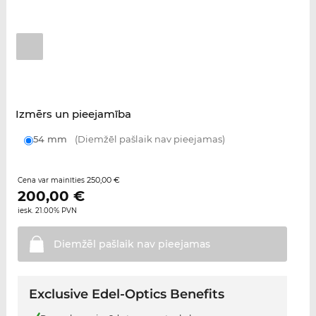
Izmērs un pieejamība
54 mm
(Diemžēl pašlaik nav pieejamas)
250,00 €
Cena var mainīties
200,00
€
iesk. 21.00% PVN
Diemžēl pašlaik nav
pieejamas
Exclusive Edel-Optics Benefits