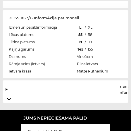
BOSS 1823/G InformĀcija par modeli
Izmēri un papildinformācija
L
/
XL
Lēcas platums
55
/
58
Tiltiņa platums
19
/
19
Kājiņu garums
145
/
155
Dzimums
Vīriešiem
Rāmja veids (ietvars)
Pilns ietvars
Ietvara krāsa
Matte Ruthenium
manuf
infor
JUMS NEPIECIEŠAMA PALĪD