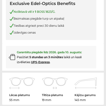
Exclusive Edel-Optics Benefits
Noliktavā vēl ir
1
BOSS 1823/G.
Bezmaksas piegāde turp un atpakaļ
Tiesības atgriezt preci 30 dienu laikā
Izdevīgas cenas
Garantēta piegāde līdz
2026. gada 10. augusts
:
Pasūtiet
5 stundas un 3 minūtes
laikā un kasē
izvēlieties
UPS-Express
.
Lēcas platums
Tiltiņa platums
Kājiņu garums
55 mm
19 mm
145 mm