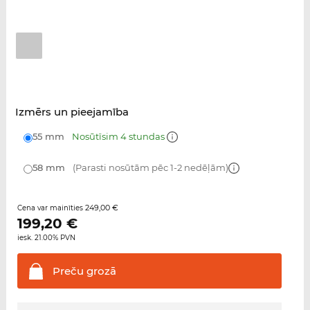
Izmērs un pieejamība
55 mm
Nosūtīsim 4 stundas
58 mm
(Parasti nosūtām pēc 1-2 nedēļām)
249,00 €
Cena var mainīties
199,20
€
iesk. 21.00% PVN
Preču
grozā