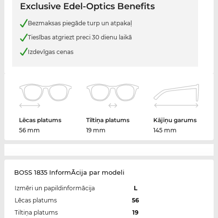
Exclusive Edel-Optics Benefits
Bezmaksas piegāde turp un atpakaļ
Tiesības atgriezt preci 30 dienu laikā
Izdevīgas cenas
Lēcas platums
Tiltiņa platums
Kājiņu garums
56 mm
19 mm
145 mm
BOSS 1835 InformĀcija par modeli
Izmēri un papildinformācija
L
Lēcas platums
56
Tiltiņa platums
19