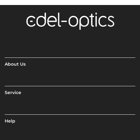
About Us
Service
Help