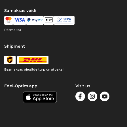
Samaksas veidi
Pēcmaksa
Shipment
Bezmaksas piegāde turp un atpakaļ
Edel-Optics app
Visit us