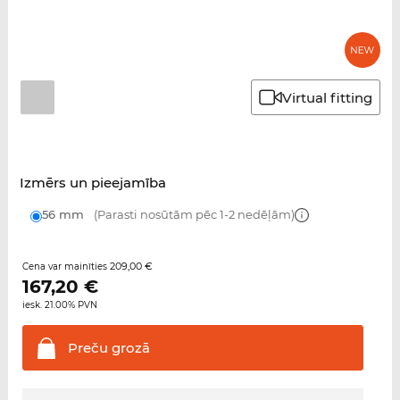
Virtual fitting
Izmērs un pieejamība
56 mm
(Parasti nosūtām pēc 1-2 nedēļām)
209,00 €
Cena var mainīties
167,20
€
iesk. 21.00% PVN
Preču
grozā