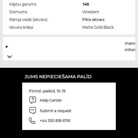
Kājiņu garums
145
Dzimums
Vīriešiem
Rāmja veids (ietvars)
Pilns ietvars
Ietvara krāsa
Matte Gold Black
manuf
infor
JUMS NEPIECIEŠAMA PALĪD
Pirmd.-piektd. 10-19
Help Center
Submit a request
+44 330 818 6761