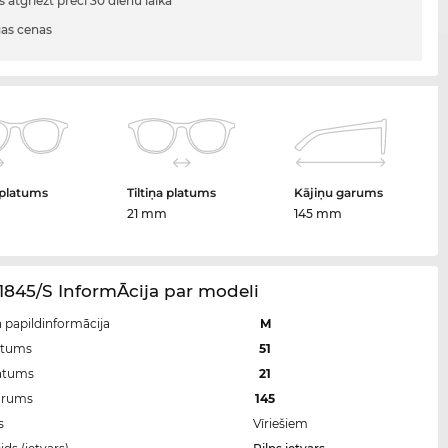
s atgriezt preci 30 dienu laikā
gas cenas
 platums
Tiltiņa platums
Kājiņu garums
m
21 mm
145 mm
845/S InformĀcija par modeli
n papildinformācija
M
atums
51
latums
21
arums
145
s
Vīriešiem