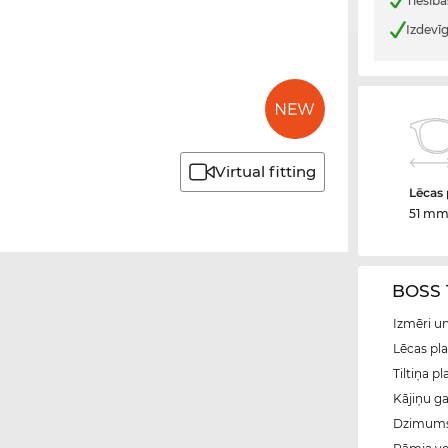
Tiesība
Izdevī
Virtual fitting
Lēcas
51 m
BOSS 1
Izmēri u
Lēcas pl
Tiltiņa p
Kājiņu g
Dzimum