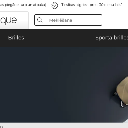
s piegāde turp un atpakaļ
Tiesības atgriezt preci 30 dienu laikā
Brilles
Sporta brille
T)