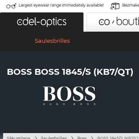
Largest eyewear range immediately available!
Bezmaksa
Saulesbrilles
BOSS BOSS 1845/S (KB7/QT)
Sākumlapa
Saulesbrilles
Boss
BOSS 1845/S (KB7/Q