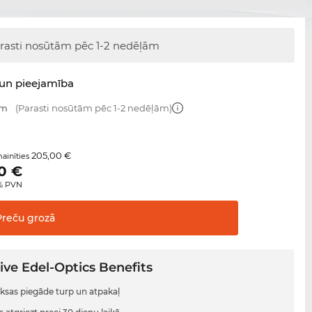
rasti nosūtām
pēc 1-2 nedēļām
un pieejamība
mm
(Parasti nosūtām pēc 1-2 nedēļām)
205,00 €
ainīties
0
€
0% PVN
Preču
grozā
ive Edel-Optics Benefits
sas piegāde turp un atpakaļ