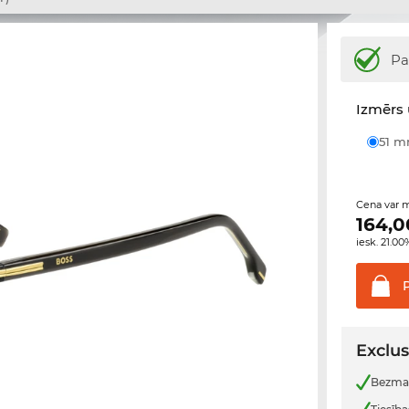
Pa
Izmērs 
51 
Cena var m
164,0
iesk. 21.0
Exclus
Bezmak