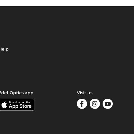
Help
Edel-Optics app
Visit us