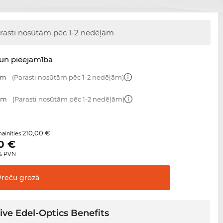
rasti nosūtām
pēc 1-2 nedēļām
un pieejamība
mm
(Parasti nosūtām pēc 1-2 nedēļām)
 mm
(Parasti nosūtām pēc 1-2 nedēļām)
210,00 €
ainīties
0
€
0% PVN
Preču
grozā
ive Edel-Optics Benefits