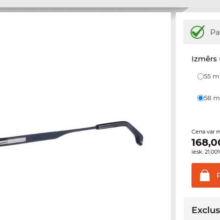
Pa
Izmērs 
55 
58
Cena var m
168,0
iesk. 21.0
Exclus