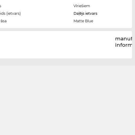
s
Vīriešiem
ds (ietvars)
Daļējs ietvars
rāsa
Matte Blue
manufa
inform