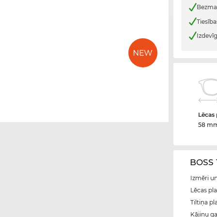
Bezmak
Tiesība
Izdevī
Lēcas
58 m
BOSS 1
Izmēri u
Lēcas pl
Tiltiņa p
Kājiņu g