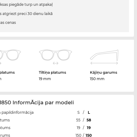
sas piegāde turp un atpakaļ
s atgriezt preci 30 dienu laikā
gas cenas
 platums
Tiltiņa platums
Kājiņu garums
m
19 mm
150 mm
850 InformĀcija par modeli
n papildinformācija
S
/
L
atums
55
/
58
latums
19
/
19
arums
150
/
150