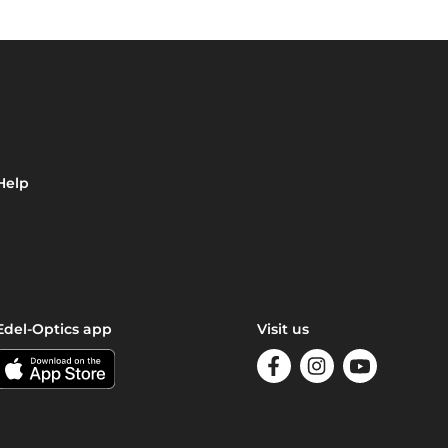
Help
Edel-Optics app
Visit us