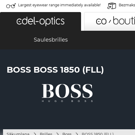
Largest eyewear range immediately available!
Bezmaksa
Saulesbrilles
BOSS BOSS 1850 (FLL)
Sākumlapa
Brilles
Boss
BOSS 1850 (FLL)