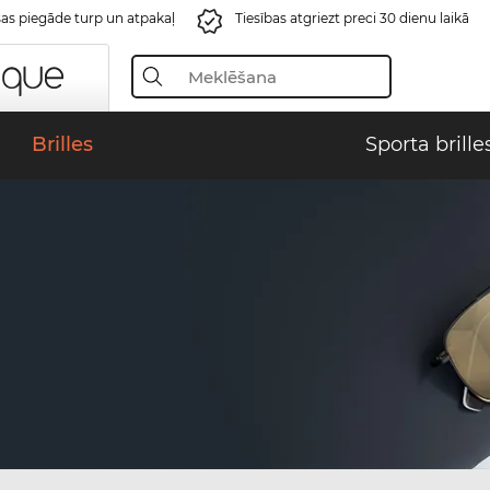
s piegāde turp un atpakaļ
Tiesības atgriezt preci 30 dienu laikā
Brilles
Sporta brille