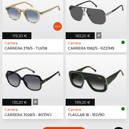
119,20 €
183,20 €
P
Carrera
Carrera
CARRERA 376/S - TUI/08
CARRERA 1062/S - RZZ/M9
135,20 €
P
199,20 €
Carrera
Carrera
CARRERA 3028/S - 807/WJ
FLAGLAB 18 - 1ED/9O