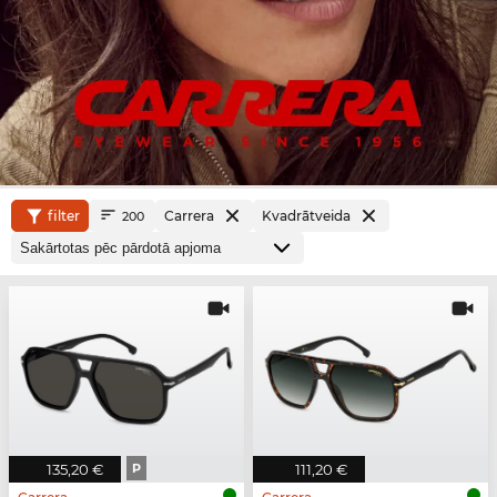
filter
Carrera
Kvadrātveida
200
135,20 €
P
111,20 €