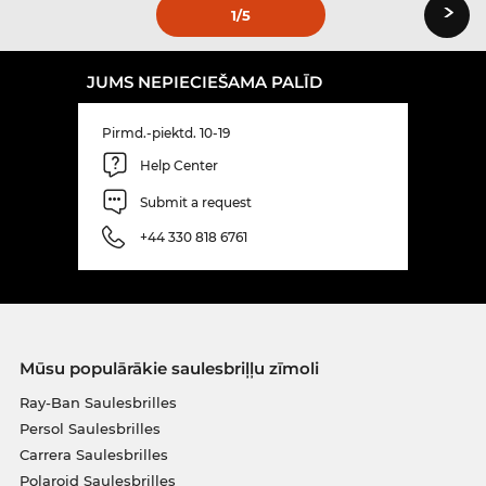
›
1
/5
JUMS NEPIECIEŠAMA PALĪD
Pirmd.-piektd. 10-19
Help Center
Submit a request
+44 330 818 6761
Mūsu populārākie saulesbriļļu zīmoli
Ray-Ban Saulesbrilles
Persol Saulesbrilles
Carrera Saulesbrilles
Polaroid Saulesbrilles