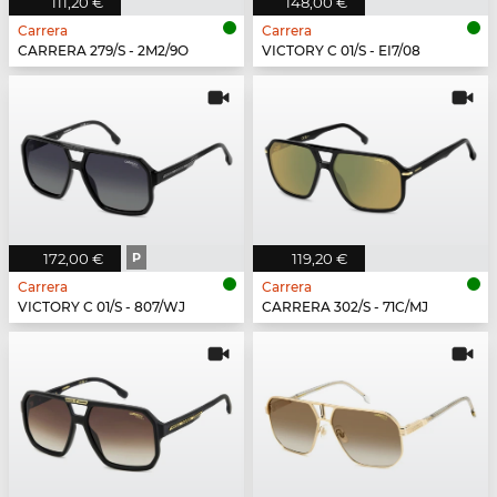
111,20 €
148,00 €
Carrera
Carrera
CARRERA 279/S - 2M2/9O
VICTORY C 01/S - EI7/08
172,00 €
P
119,20 €
Carrera
Carrera
VICTORY C 01/S - 807/WJ
CARRERA 302/S - 71C/MJ