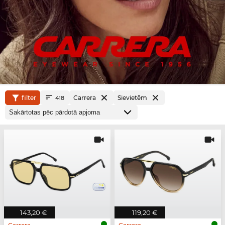
filter
Carrera
Sievietēm
418
143,20 €
119,20 €