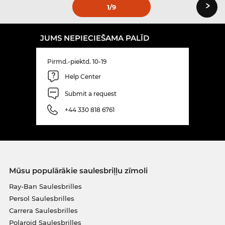
›
1
/9
JUMS NEPIECIEŠAMA PALĪD
Pirmd.-piektd. 10-19
Help Center
Submit a request
+44 330 818 6761
Mūsu populārākie saulesbriļļu zīmoli
Ray-Ban Saulesbrilles
Persol Saulesbrilles
Carrera Saulesbrilles
Polaroid Saulesbrilles