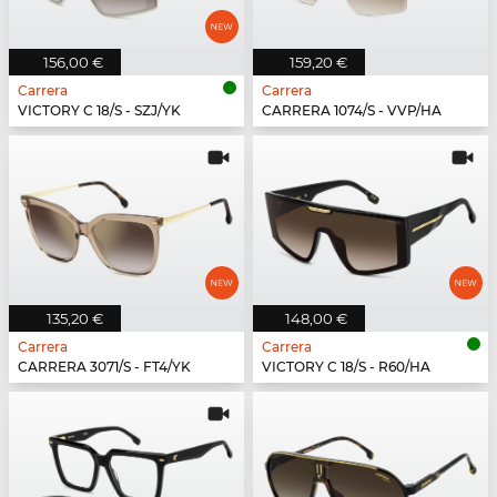
156,00 €
159,20 €
Carrera
Carrera
VICTORY C 18/S - SZJ/YK
CARRERA 1074/S - VVP/HA
135,20 €
148,00 €
Carrera
Carrera
CARRERA 3071/S - FT4/YK
VICTORY C 18/S - R60/HA