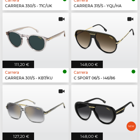
Carrera
Carrera
CARRERA 350/S - 71C/UK
CARRERA 315/S - YQL/HA
111,20 €
148,00 €
Carrera
Carrera
CARRERA 301/S - KB7/KU
C SPORT 06/S - I46/86
127,20 €
148,00 €