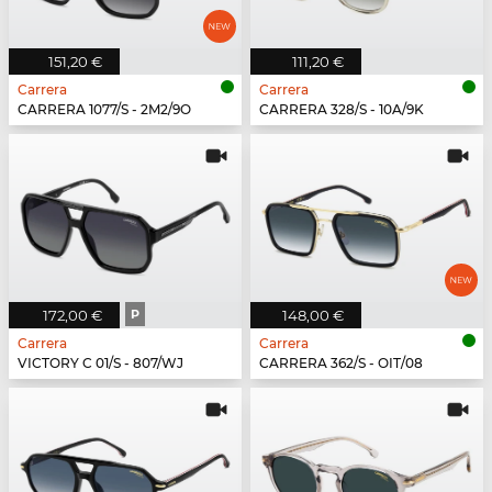
151,20 €
111,20 €
Carrera
Carrera
CARRERA 1077/S - 2M2/9O
CARRERA 328/S - 10A/9K
172,00 €
P
148,00 €
Carrera
Carrera
VICTORY C 01/S - 807/WJ
CARRERA 362/S - OIT/08