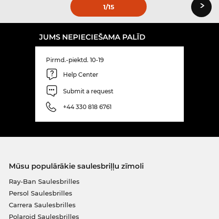
›
1
/15
JUMS NEPIECIEŠAMA PALĪD
Pirmd.-piektd. 10-19
Help Center
Submit a request
+44 330 818 6761
Mūsu populārākie saulesbriļļu zīmoli
Ray-Ban Saulesbrilles
Persol Saulesbrilles
Carrera Saulesbrilles
Polaroid Saulesbrilles