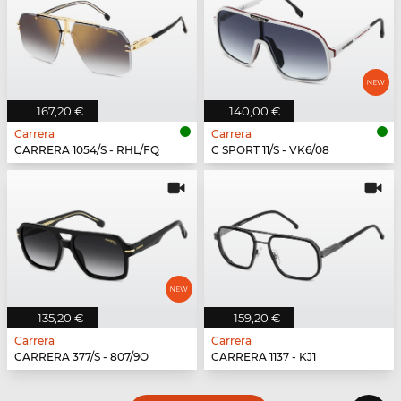
167,20 €
140,00 €
Carrera
Carrera
CARRERA 1054/S - RHL/FQ
C SPORT 11/S - VK6/08
135,20 €
159,20 €
Carrera
Carrera
CARRERA 377/S - 807/9O
CARRERA 1137 - KJ1