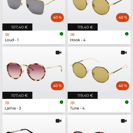
40 %
40 %
107,40 €
119,40 €
JB
JB
Loud - 1
Hook - 4
40 %
40 %
107,40 €
119,40 €
JB
JB
Lamia - 3
Tune - 4