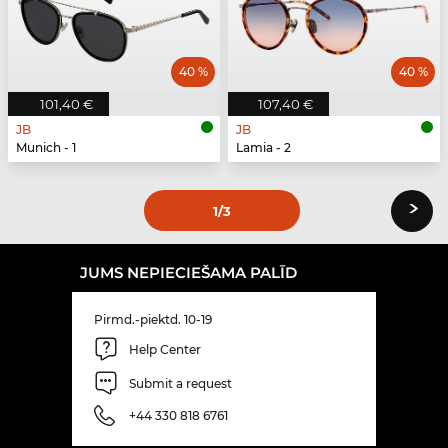
40 %
40 %
101,40 €
107,40 €
JB
JB
Munich - 1
Lamia - 2
›
1
/3
JUMS NEPIECIEŠAMA PALĪD
Pirmd.-piektd. 10-19
Help Center
Submit a request
+44 330 818 6761