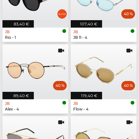
40 %
83,40 €
107,40 €
JB
JB
Rio - 1
JB 11 - 4
40 %
40 %
89,40 €
119,40 €
JB
JB
Alex - 4
Flow - 4