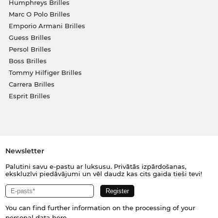
Humphreys Brilles
Marc O Polo Brilles
Emporio Armani Brilles
Guess Brilles
Persol Brilles
Boss Brilles
Tommy Hilfiger Brilles
Carrera Brilles
Esprit Brilles
Newsletter
Palutini savu e-pastu ar luksusu. Privātās izpārdošanas,
ekskluzīvi piedāvājumi un vēl daudz kas cits gaida tieši tevi!
You can find further information on the processing of your
personal data
here