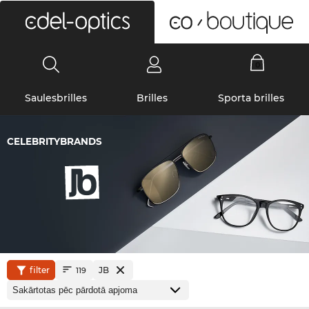
0
Saulesbrilles
Brilles
Sporta brilles
CELEBRITYBRANDS
filter
JB
119