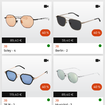
40 %
40 %
89,40 €
59,40 €
JB
JB
Soley - 4
Berlin - 2
40 %
40 %
119,40 €
89,40 €
JB
JB
JB 16 - 2
Musickid - 3