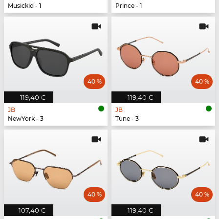
Musickid - 1
Prince - 1
40 %
40 %
119,40 €
119,40 €
JB
JB
NewYork - 3
Tune - 3
40 %
40 %
107,40 €
119,40 €