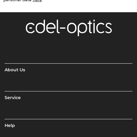
About Us
Service
Help