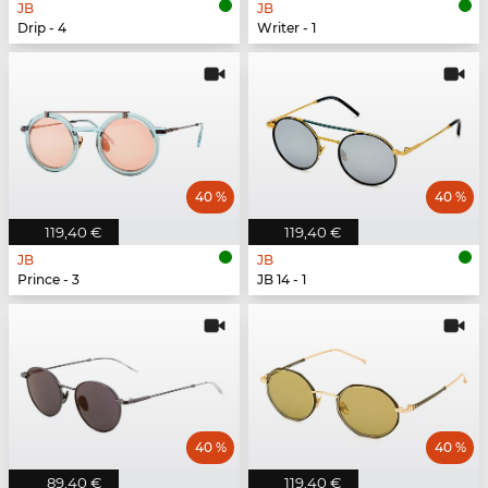
JB
JB
Drip - 4
Writer - 1
40 %
40 %
119,40 €
119,40 €
JB
JB
Prince - 3
JB 14 - 1
40 %
40 %
89,40 €
119,40 €