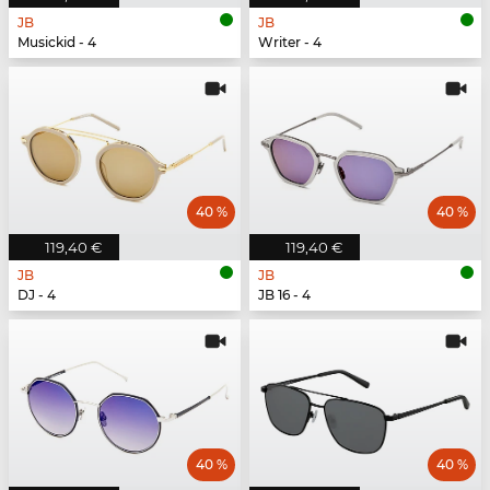
JB
JB
Musickid - 4
Writer - 4
40 %
40 %
119,40 €
119,40 €
JB
JB
DJ - 4
JB 16 - 4
40 %
40 %