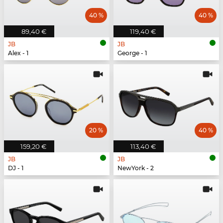
40 %
40 %
89,40 €
119,40 €
JB
JB
Alex - 1
George - 1
20 %
40 %
159,20 €
113,40 €
JB
JB
DJ - 1
NewYork - 2