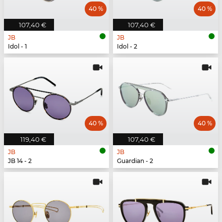
40 %
40 %
107,40 €
107,40 €
JB
JB
Idol - 1
Idol - 2
40 %
40 %
119,40 €
107,40 €
JB
JB
JB 14 - 2
Guardian - 2