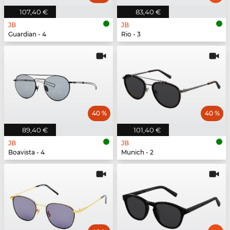
107,40 €
83,40 €
JB
JB
Guardian - 4
Rio - 3
40 %
40 %
89,40 €
101,40 €
JB
JB
Boavista - 4
Munich - 2