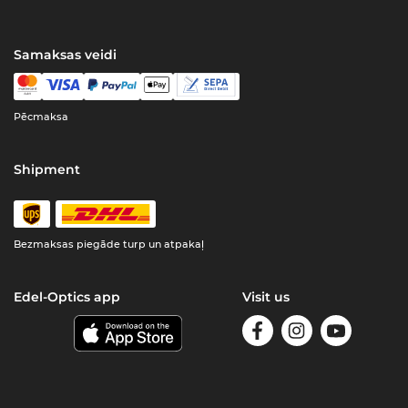
Samaksas veidi
Pēcmaksa
Shipment
Bezmaksas piegāde turp un atpakaļ
Edel-Optics app
Visit us