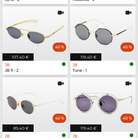
40 %
40 %
107,40 €
119,40 €
JB
JB
JB 11 - 2
Tune - 1
40 %
40 %
89,40 €
119,40 €
JB
JB