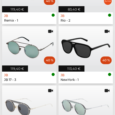
40 %
119,40 €
83,40 €
JB
JB
Remix - 1
Rio - 2
40 %
40 %
119,40 €
113,40 €
JB
JB
JB 17 - 3
NewYork - 1