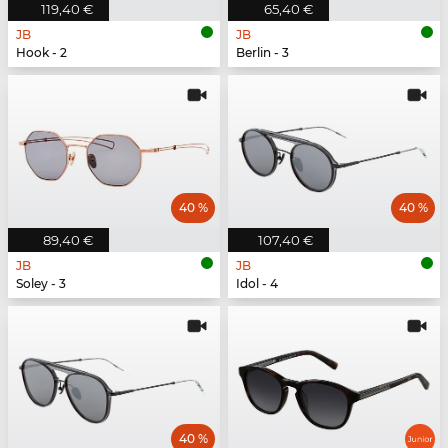
119,40 €
65,40 €
JB
JB
Hook - 2
Berlin - 3
40 %
40 %
89,40 €
107,40 €
JB
JB
Soley - 3
Idol - 4
40 %