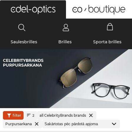
0
Saulesbrilles
Brilles
Sporta brilles
CELEBRITYBRANDS
PURPURSARKANA
filter
all CelebrityBrands brands
2
Purpursarkana