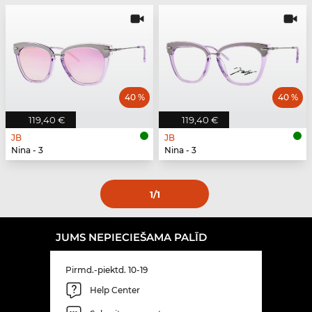
40 %
40 %
119,40 €
119,40 €
JB
JB
Nina - 3
Nina - 3
1
/1
JUMS NEPIECIEŠAMA PALĪD
Pirmd.-piektd. 10-19
Help Center