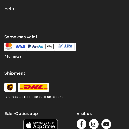
Help
Samaksas veidi
Pēcmaksa
Shipment
Bezmaksas piegāde turp un atpakaļ
Edel-Optics app
Visit us