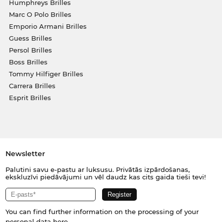
Humphreys Brilles
Marc O Polo Brilles
Emporio Armani Brilles
Guess Brilles
Persol Brilles
Boss Brilles
Tommy Hilfiger Brilles
Carrera Brilles
Esprit Brilles
Newsletter
Palutini savu e-pastu ar luksusu. Privātās izpārdošanas,
ekskluzīvi piedāvājumi un vēl daudz kas cits gaida tieši tevi!
You can find further information on the processing of your
personal data
here