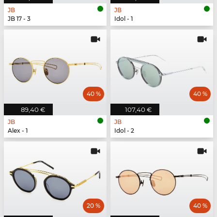
JB
JB
JB 17 - 3
Idol - 1
40 %
40 %
89,40 €
107,40 €
JB
JB
Alex - 1
Idol - 2
20 %
40 %