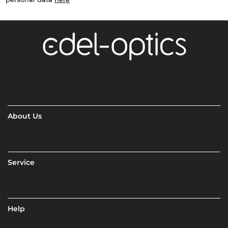
About Us
Service
Help