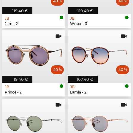
40 %
40 %
119,40 €
119,40 €
JB
JB
Jam - 2
Writer - 3
40 %
40 %
119,40 €
107,40 €
JB
JB
Prince - 2
Lamia - 2