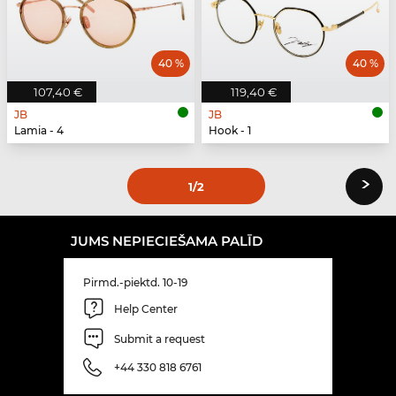
40 %
40 %
107,40 €
119,40 €
JB
JB
Lamia - 4
Hook - 1
›
1
/2
JUMS NEPIECIEŠAMA PALĪD
Pirmd.-piektd. 10-19
Help Center
Submit a request
+44 330 818 6761