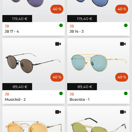
40 %
40 %
119,40 €
119,40 €
JB
JB
JB 17 - 4
JB 14 - 3
40 %
40 %
89,40 €
89,40 €
JB
JB
Musickid - 2
Boavista - 1