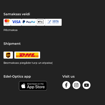
Samaksas veidi
Pēcmaksa
Shipment
Bezmaksas piegāde turp un atpakaļ
Edel-Optics app
Visit us