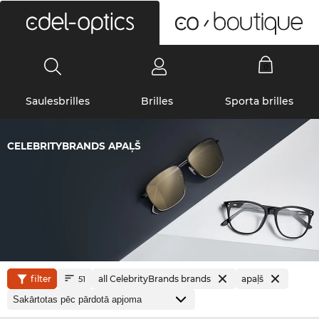
0
Saulesbrilles
Brilles
Sporta brilles
CELEBRITYBRANDS APAĻŠ
filter
all CelebrityBrands brands
apaļš
51