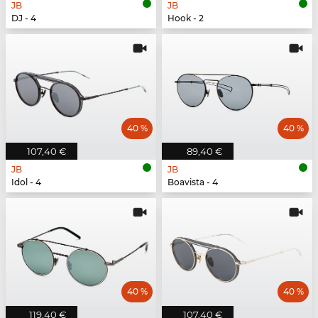
JB
JB
DJ - 4
Hook - 2
40 %
40 %
107,40 €
89,40 €
JB
JB
Idol - 4
Boavista - 4
40 %
40 %
119,40 €
107,40 €