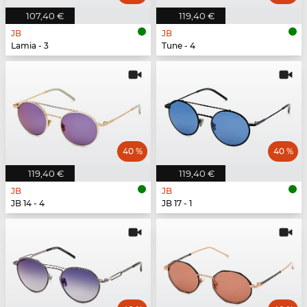
107,40 €
119,40 €
JB
JB
Lamia - 3
Tune - 4
40 %
40 %
119,40 €
119,40 €
JB
JB
JB 14 - 4
JB 17 - 1