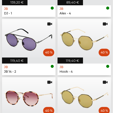
159,20 €
89,40 €
JB
JB
DJ - 1
Alex - 4
40 %
40 %
119,40 €
119,40 €
JB
JB
JB 14 - 2
Hook - 4
40 %
40 %