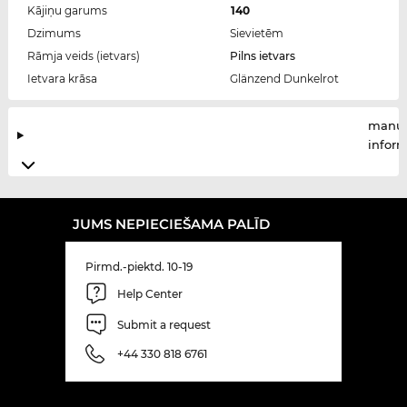
Kājiņu garums
140
Dzimums
Sievietēm
Rāmja veids (ietvars)
Pilns ietvars
Ietvara krāsa
Glänzend Dunkelrot
manuf
infor
JUMS NEPIECIEŠAMA PALĪD
Pirmd.-piektd. 10-19
Help Center
Submit a request
+44 330 818 6761