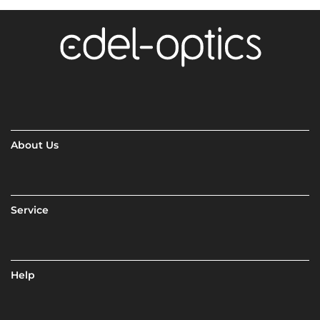
About Us
Service
Help