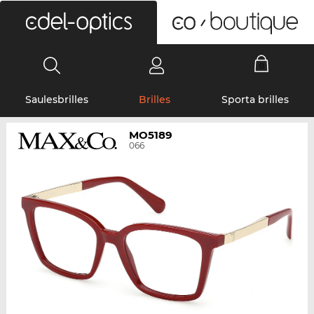
0
Saulesbrilles
Brilles
Sporta brilles
MO5189
066