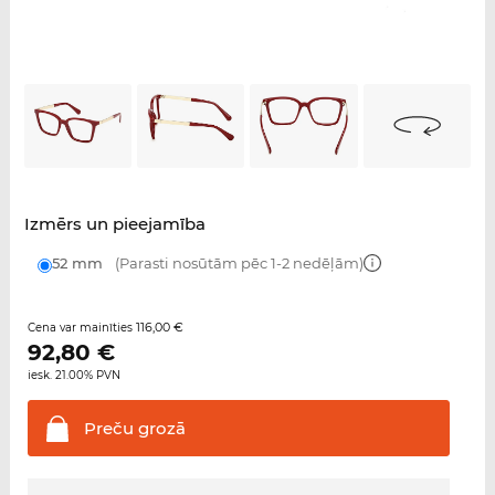
Izmērs un pieejamība
52 mm
(Parasti nosūtām pēc 1-2 nedēļām)
116,00 €
Cena var mainīties
92,80
€
iesk. 21.00% PVN
Preču
grozā