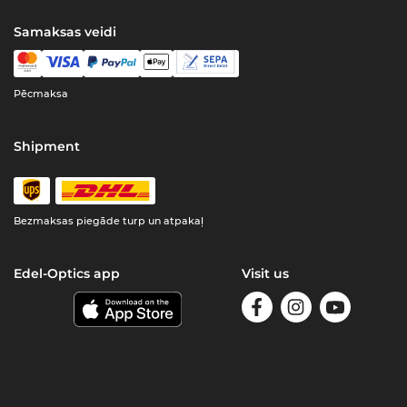
Samaksas veidi
Pēcmaksa
Shipment
Bezmaksas piegāde turp un atpakaļ
Edel-Optics app
Visit us