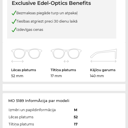
Exclusive Edel-Optics Benefits
Bezmaksas piegāde turp un atpakaļ
Tiesības atgriezt preci 30 dienu laikā
Izdevīgas cenas
Lēcas platums
Tiltiņa platums
Kājiņu garums
52 mm
17 mm
140 mm
MO 5189 InformĀcija par modeli
Izmēri un papildinformācija
M
Lēcas platums
52
Tiltiņa platums
17