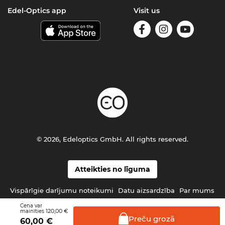
Edel-Optics app
Visit us
© 2026, Edeloptics GmbH. All rights reserved.
Atteikties no līguma
Vispārīgie darījumu noteikumi
Datu aizsardzība
Par mums
Cena var
120,00 €
mainīties
Preču
grozā
60,00
€