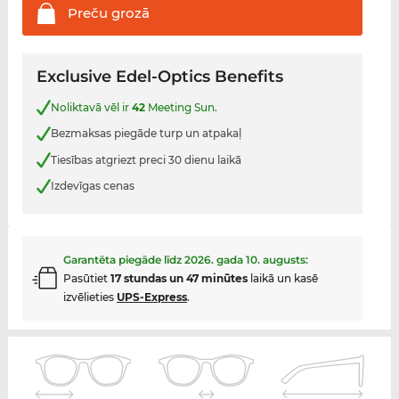
Preču
grozā
Exclusive Edel-Optics Benefits
Noliktavā vēl ir
42
Meeting Sun.
Bezmaksas piegāde turp un atpakaļ
Tiesības atgriezt preci 30 dienu laikā
Izdevīgas cenas
Garantēta piegāde līdz
2026. gada 10. augusts
:
Pasūtiet
17 stundas un 47 minūtes
laikā un kasē
izvēlieties
UPS-Express
.