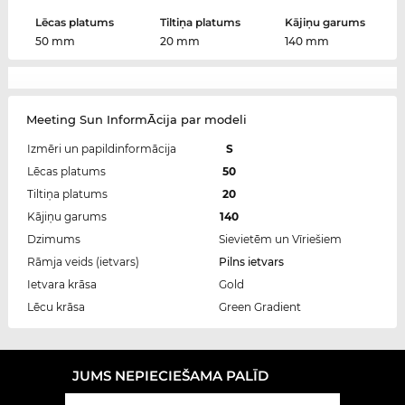
Lēcas platums
Tiltiņa platums
Kājiņu garums
50 mm
20 mm
140 mm
Meeting Sun InformĀcija par modeli
Izmēri un papildinformācija
S
Lēcas platums
50
Tiltiņa platums
20
Kājiņu garums
140
Dzimums
Sievietēm un Vīriešiem
Rāmja veids (ietvars)
Pilns ietvars
Ietvara krāsa
Gold
Lēcu krāsa
Green Gradient
JUMS NEPIECIEŠAMA PALĪD