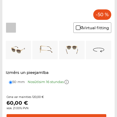
-50 %
Virtual fitting
Izmērs un pieejamība
50 mm
Nosūtīsim 16 stundas
120,00 €
Cena var mainīties
60,00
€
iesk. 21.00% PVN