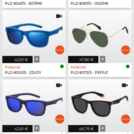
PLD 8047/S - 807/M9
PLD 8067/S - 003/M9
42,61 €
P
47,80 €
P
Polaroid
Polaroid
PLD 8020/S - ZDI/JY
PLD 8073/S - PEF/UC
42,61 €
P
46,76 €
P