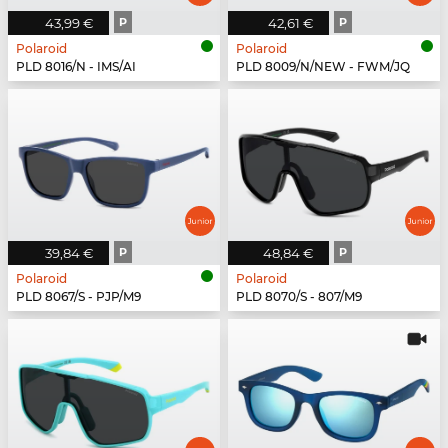
43,99 €
P
42,61 €
P
Polaroid
Polaroid
PLD 8016/N - IMS/AI
PLD 8009/N/NEW - FWM/JQ
39,84 €
P
48,84 €
P
Polaroid
Polaroid
PLD 8067/S - PJP/M9
PLD 8070/S - 807/M9