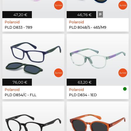
47,20 €
46,76 €
P
Polaroid
Polaroid
PLD D833 - 789
PLD 8048/S - 465/M9
76,00 €
63,20 €
Polaroid
Polaroid
PLD D854/C - FLL
PLD D834 - 1ED