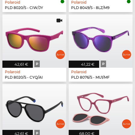
Polaroid
Polaroid
PLD 8020/S - CIW/JY
PLD 8049/S - 8LZ/M9
42,61 €
P
41,22 €
P
Polaroid
Polaroid
PLD 8020/S - CYQ/AI
PLD 8076/S - MU1/MF
42,61 €
P
68,00 €