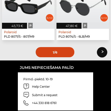
45,73 €
P
47,80 €
P
Polaroid
Polaroid
PLD 8071/S - 807/M9
PLD 8074/S - 6LB/M9
›
1
/6
JUMS NEPIECIEŠAMA PALĪD
Pirmd.-piektd. 10-19
Help Center
Submit a request
+44 330 818 6761