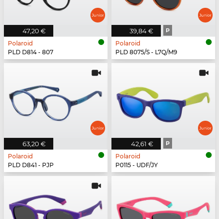
47,20 €
39,84 €
P
Polaroid
Polaroid
PLD D814 - 807
PLD 8075/S - L7Q/M9
63,20 €
42,61 €
P
Polaroid
Polaroid
PLD D841 - PJP
P0115 - UDF/JY