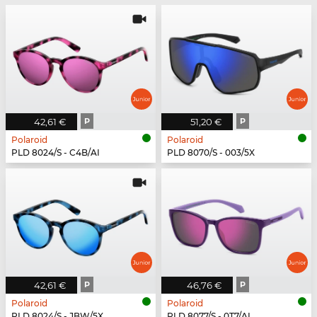
42,61 €
P
51,20 €
P
Polaroid
Polaroid
PLD 8024/S - C4B/AI
PLD 8070/S - 003/5X
42,61 €
P
46,76 €
P
Polaroid
Polaroid
PLD 8024/S - JBW/5X
PLD 8077/S - 0T7/AI