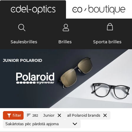
0
Saulesbrilles
Brilles
Sporta brilles
JUNIOR POLAROID
filter
Junior
all Polaroid brands
282