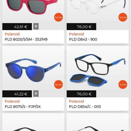
42,61 €
P
76,00 €
Polaroid
Polaroid
PLD 8020/S/SM - 35J/M9
PLD D843 - 900
41,22 €
P
76,00 €
Polaroid
Polaroid
PLD 8075/S - PJP/5X
PLD D854/C - 003