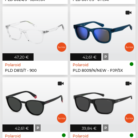
47,20 €
42,61 €
P
Polaroid
Polaroid
PLD D813/T - 900
PLD 8009/N/NEW - PJP/5X
42,61 €
P
39,84 €
P
Polaroid
Polaroid