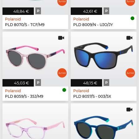
48,84 €
P
42,61 €
P
Polaroid
Polaroid
PLD 8070/S - TCF/M9
PLD 8009/N - UJO/JY
45,03 €
P
48,15 €
P
Polaroid
Polaroid
PLD 8059/S - 35J/M9
PLD 8057/S - 003/5X