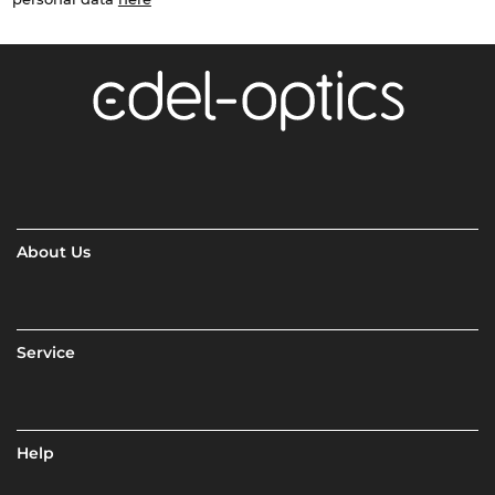
About Us
Service
Help