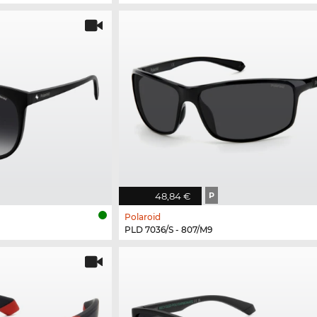
48,84 €
P
Polaroid
PLD 7036/S - 807/M9