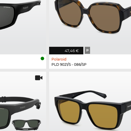
47,46 €
P
Polaroid
PLD 9021/S - 086/SP