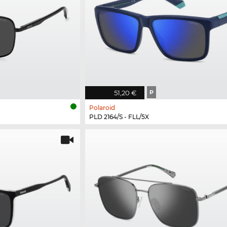
51,20 €
P
Polaroid
PLD 2164/S - FLL/5X