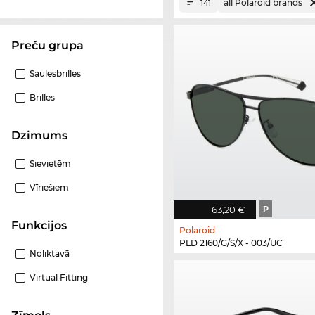
all Polaroid brands
141
Preču grupa
Saulesbrilles
Brilles
Dzimums
Sievietēm
Vīriešiem
63,20 €
P
funkcijos
Polaroid
PLD 2160/G/S/X - 003/UC
Noliktavā
Virtual Fitting