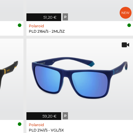
51,20 €
P
Polaroid
PLD 2164/S - 2ML/5Z
59,20 €
P
Polaroid
PLD 2141/S - VGL/5X