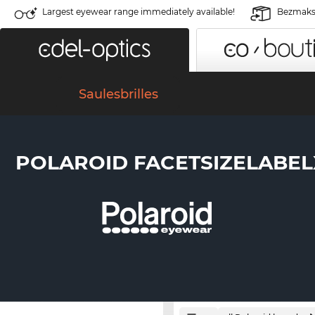
Largest eyewear range immediately available!
Bezmaksa
Saulesbrilles
POLAROID FACETSIZELABEL