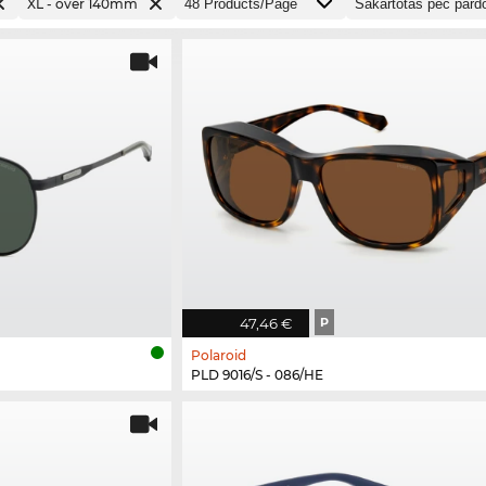
XL - over 140mm
47,46 €
P
Polaroid
PLD 9016/S - 086/HE