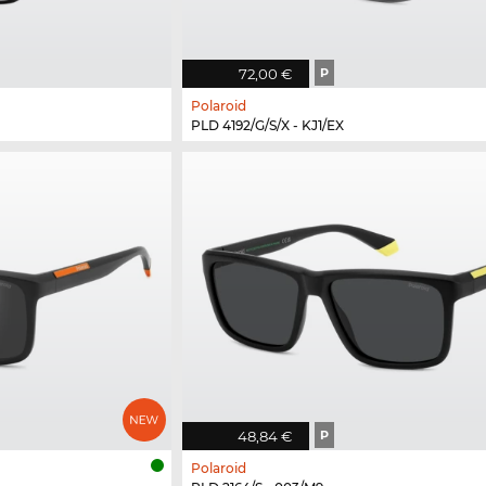
72,00 €
P
Polaroid
PLD 4192/G/S/X - KJ1/EX
48,84 €
P
Polaroid