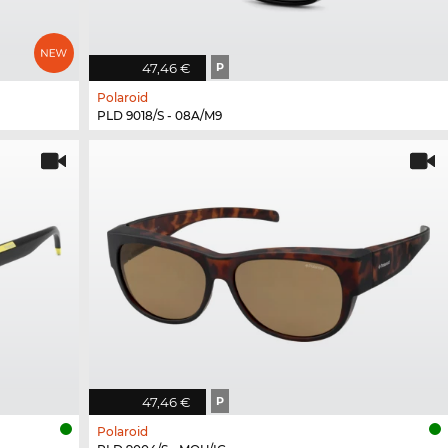
47,46 €
P
Polaroid
PLD 9018/S - 08A/M9
47,46 €
P
Polaroid