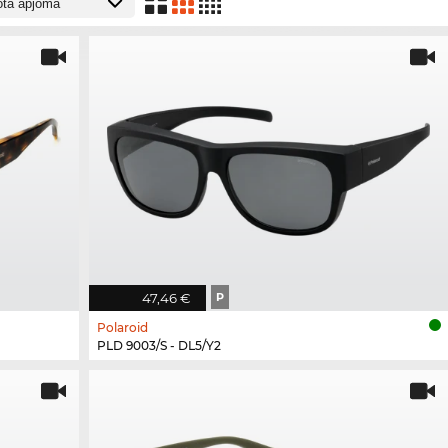
47,46 €
P
Polaroid
PLD 9003/S - DL5/Y2