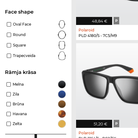
Face shape
48,84 €
P
Oval Face
Polaroid
Round
PLD 4180/S - 7C5/M9
Square
Trapecveida
Rāmja krāsa
Melna
Zila
Brūna
Havana
51,20 €
P
Zelta
Polaroid