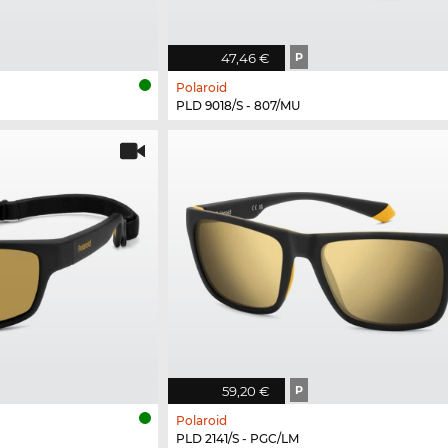
47,46 €
P
Polaroid
PLD 9018/S - 807/MU
59,20 €
P
Polaroid
PLD 2141/S - PGC/LM