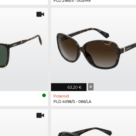
PLD 2164/S - 003/M9
63,20 €
P
Polaroid
PLD 4098/S - 086/LA