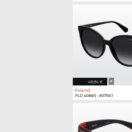
48,84 €
P
Polaroid
PLD 4086/S - 807/WJ