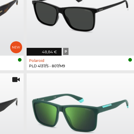
48,84 €
P
Polaroid
PLD 4137/S - 807/M9