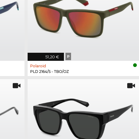
51,20 €
P
Polaroid
PLD 2164/S - TBO/OZ