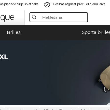
s piegāde turp un atpakaļ
Tiesības atgriezt preci 30 dienu laikā
Brilles
Sporta brille
XL