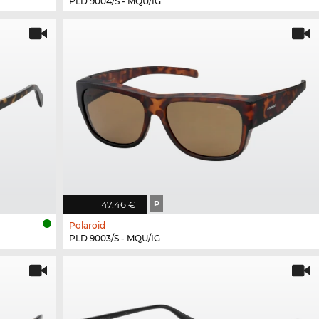
PLD 9004/S - MQU/IG
47,46 €
P
Polaroid
PLD 9003/S - MQU/IG