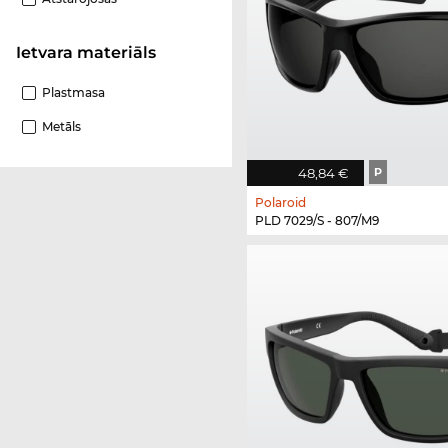
Ietvara materiāls
Plastmasa
Metāls
48,84 €
P
Polaroid
PLD 7029/S - 807/M9