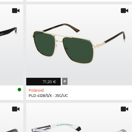
71,20 €
P
Polaroid
PLD 4128/S/X - J5G/UC