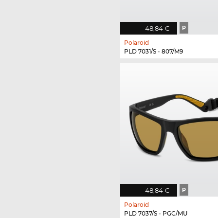
48,84 €
P
Polaroid
PLD 7031/S - 807/M9
48,84 €
P
Polaroid
PLD 7037/S - PGC/MU