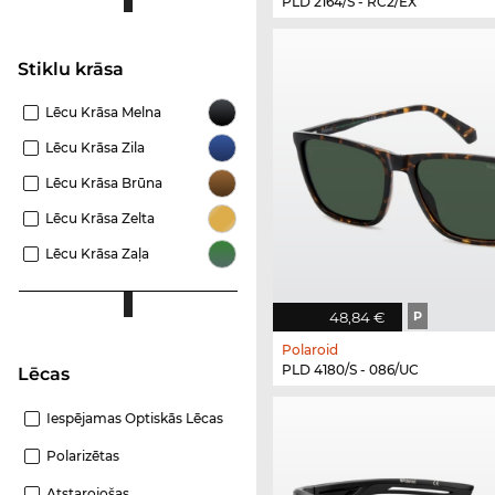
PLD 2164/S - RC2/EX
Stiklu krāsa
Lēcu Krāsa Melna
Lēcu Krāsa Zila
Lēcu Krāsa Brūna
Lēcu Krāsa Zelta
Lēcu Krāsa Zaļa
48,84 €
P
Polaroid
PLD 4180/S - 086/UC
Lēcas
Iespējamas Optiskās Lēcas
Polarizētas
Atstarojošas