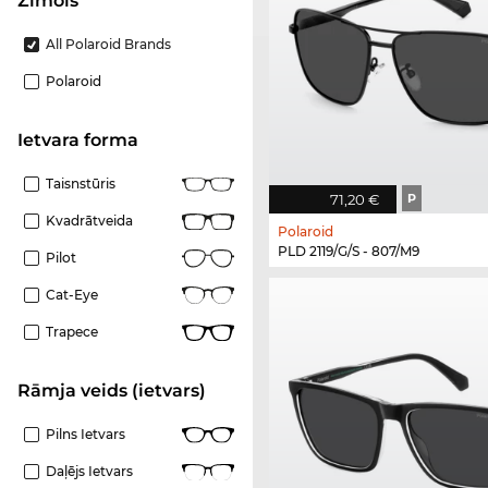
Zīmols
All Polaroid Brands
Polaroid
Ietvara forma
Taisnstūris
71,20 €
P
Kvadrātveida
Polaroid
PLD 2119/G/S - 807/M9
Pilot
Cat-Eye
Trapece
Rāmja veids (ietvars)
Pilns Ietvars
Daļējs Ietvars