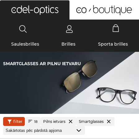
0
Saulesbrilles
Brilles
Sporta brilles
SMARTGLASSES AR PILNU IETVARU
filter
Pilns ietvars
Smartglasses
18