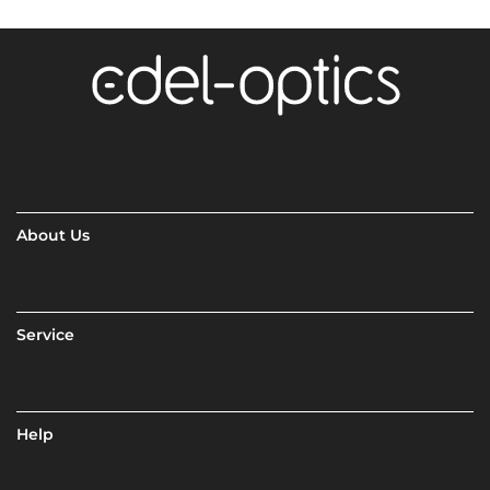
About Us
Service
Help