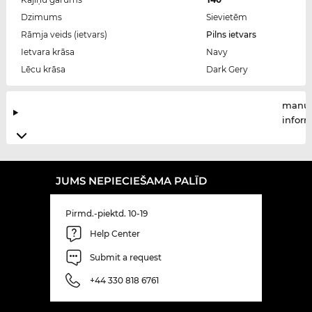
Dzimums
Sievietēm
Rāmja veids (ietvars)
Pilns ietvars
Ietvara krāsa
Navy
Lēcu krāsa
Dark Gery
manuf
infor
JUMS NEPIECIEŠAMA PALĪD
Pirmd.-piektd. 10-19
Help Center
Submit a request
+44 330 818 6761