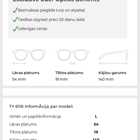
Bezmaksas piegāde turp un atpakaļ
Tiesības atgriezt preci 30 dienu laikā
Izdevīgas cenas
Lēcas platums
Tiltiņa platums
Kājiņu garums
54 mm
19 mm
140 mm
TY 6116 InformĀcija par modeli
Izmēri un papildinformācija
L
Lēcas platums
54
Tiltiņa platums
19
Kājiņu garums
140