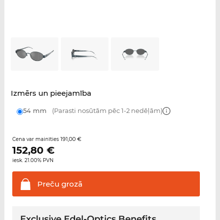
Izmērs un pieejamība
54 mm
(Parasti nosūtām pēc 1-2 nedēļām)
191,00 €
Cena var mainīties
152,80
€
iesk. 21.00% PVN
Preču
grozā
Exclusive Edel-Optics Benefits