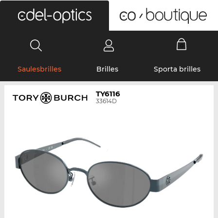
0
Saulesbrilles
Brilles
Sporta brilles
TY6116
33614D