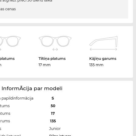
s atgriezt preci 30 dienu laikā
gas cenas
 platums
Tiltiņa platums
Kājiņu garums
m
17 mm
135 mm
 InformĀcija par modeli
n papildinformācija
S
atums
50
latums
17
arums
135
s
Junior