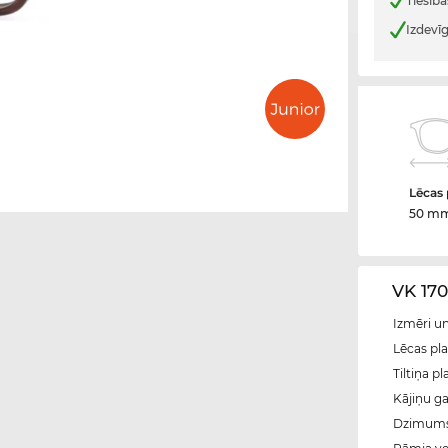
Tiesība
Izdevī
Lēcas
50 m
VK 170
Izmēri u
Lēcas pl
Tiltiņa p
Kājiņu g
Dzimum