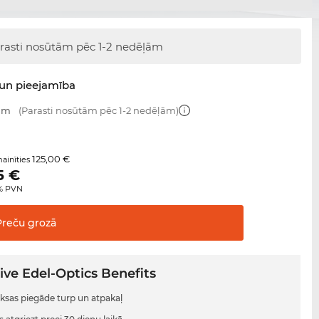
rasti nosūtām
pēc 1-2 nedēļām
un pieejamība
 mm
(Parasti nosūtām pēc 1-2 nedēļām)
125,00 €
ainīties
5
€
0% PVN
Preču
grozā
ive Edel-Optics Benefits
sas piegāde turp un atpakaļ