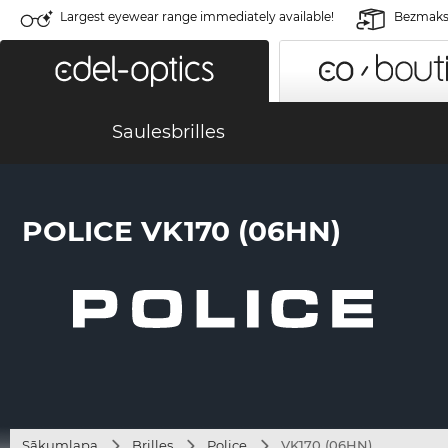
Largest eyewear range immediately available!
Bezmaksa
Saulesbrilles
POLICE VK170 (06HN)
Sākumlapa
Brilles
Police
VK170 (06HN)