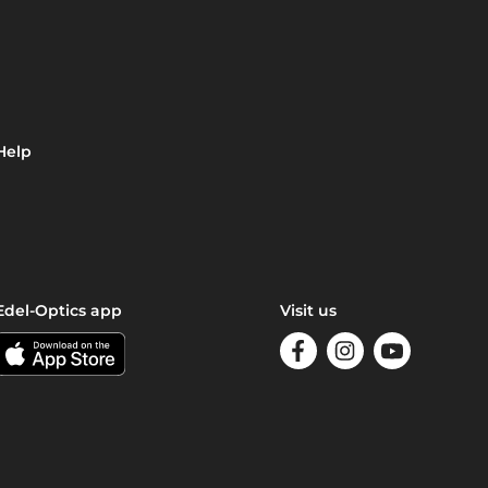
Help
Edel-Optics app
Visit us