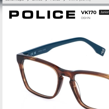
VK170
Junior
06HN