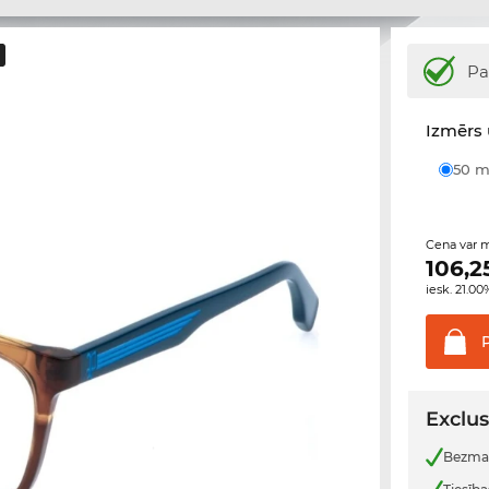
Pa
Izmērs 
50
Cena var m
106,2
iesk. 21.0
Exclus
Bezmak