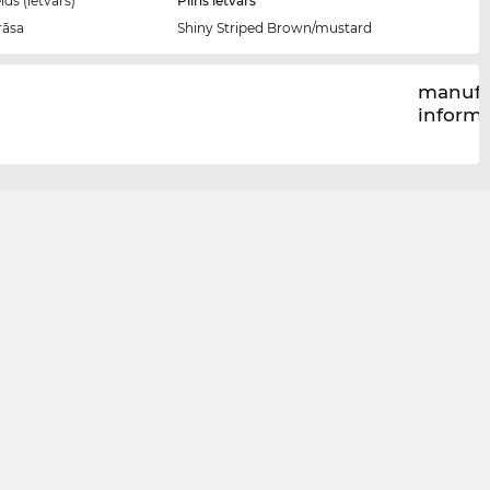
ds (ietvars)
Pilns ietvars
rāsa
Shiny Striped Brown/mustard
manufa
inform