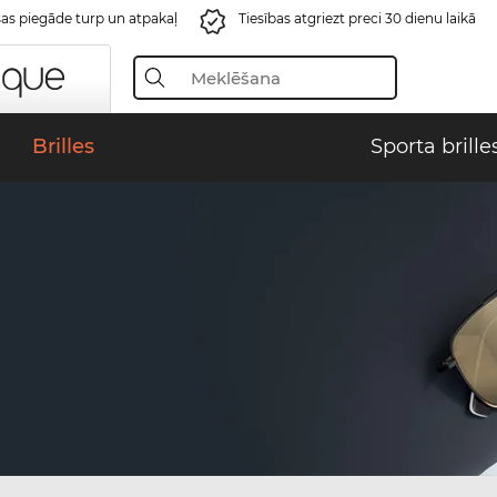
s piegāde turp un atpakaļ
Tiesības atgriezt preci 30 dienu laikā
Brilles
Sporta brille