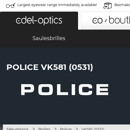
Largest eyewear range immediately available!
Bezmaksa
Saulesbrilles
POLICE VK581 (0531)
Sākumlapa
Brilles
Police
VK581 (0531)