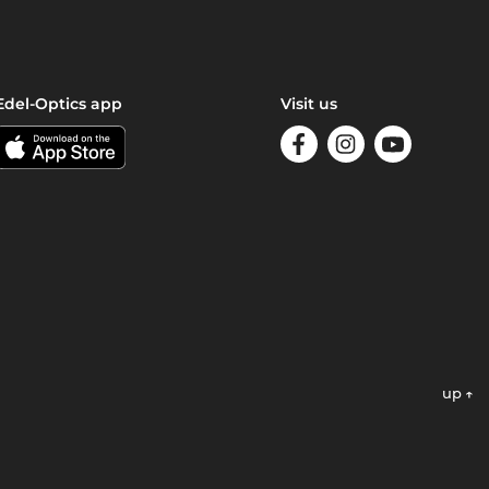
Edel-Optics app
Visit us
up