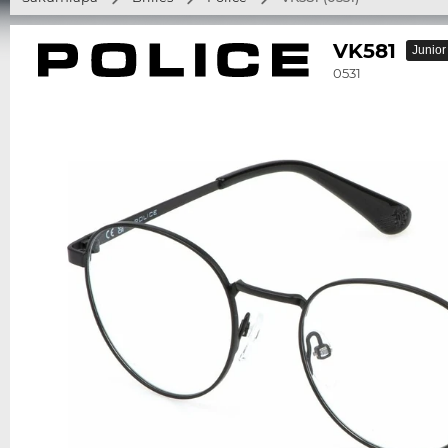
VK581
Junior
0531