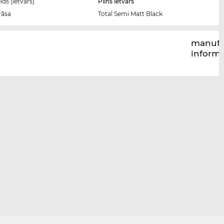
ds (ietvars)
Pilns ietvars
rāsa
Total Semi Matt Black
manufa
inform