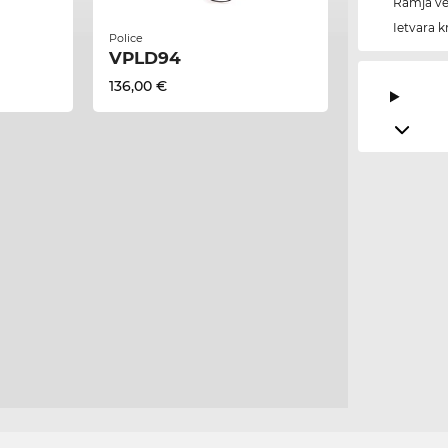
Rāmja vei
Ietvara k
Police
VPLD94
136,00 €