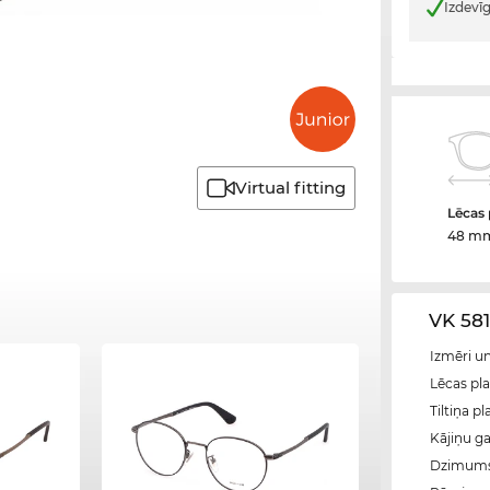
Izdevī
Virtual fitting
Lēcas
48 m
VK 581
Izmēri u
Lēcas pl
Tiltiņa p
Kājiņu g
Dzimum