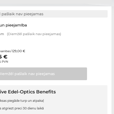
 pašlaik nav pieejamas
un pieejamība
 mm
(Diemžēl pašlaik nav pieejamas)
129,00 €
ainīties
5
€
0% PVN
Diemžēl pašlaik nav
pieejamas
ive Edel-Optics Benefits
sas piegāde turp un atpakaļ
s atgriezt preci 30 dienu laikā