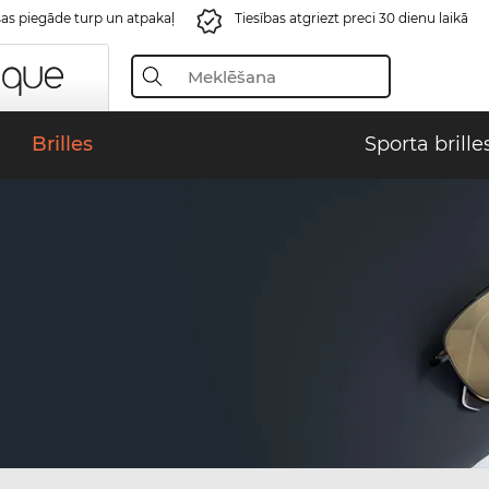
s piegāde turp un atpakaļ
Tiesības atgriezt preci 30 dienu laikā
Brilles
Sporta brille