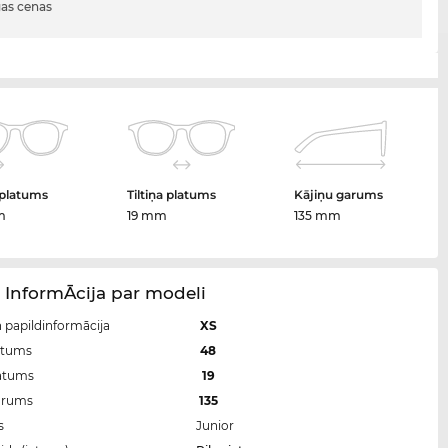
gas cenas
 platums
Tiltiņa platums
Kājiņu garums
m
19 mm
135 mm
 InformĀcija par modeli
n papildinformācija
XS
atums
48
latums
19
arums
135
s
Junior