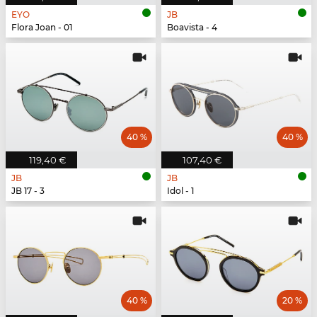
EYO
JB
Flora Joan - 01
Boavista - 4
40 %
40 %
119,40 €
107,40 €
JB
JB
JB 17 - 3
Idol - 1
40 %
20 %