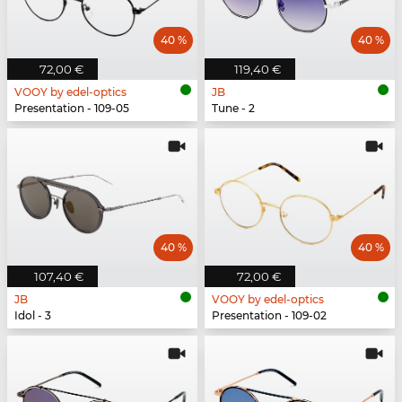
40 %
40 %
72,00 €
119,40 €
VOOY by edel-optics
JB
Presentation - 109-05
Tune - 2
40 %
40 %
107,40 €
72,00 €
JB
VOOY by edel-optics
Idol - 3
Presentation - 109-02