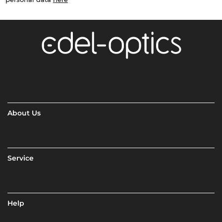
About Us
Service
Help