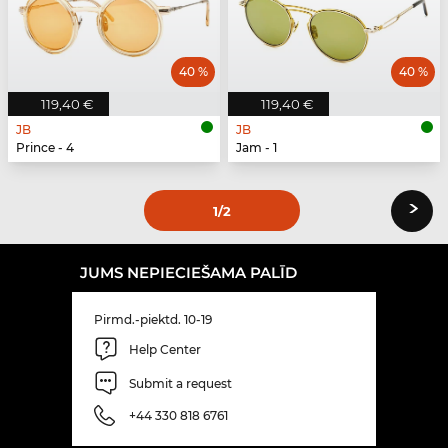
40 %
40 %
119,40 €
119,40 €
JB
JB
Prince - 4
Jam - 1
›
1
/2
JUMS NEPIECIEŠAMA PALĪD
Pirmd.-piektd. 10-19
Help Center
Submit a request
+44 330 818 6761