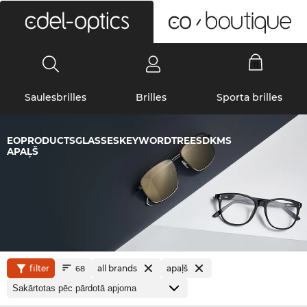
0
Saulesbrilles
Brilles
Sporta brilles
EOPRODUCTSGLASSESKEYWORDTREESDKMS
APAĻŠ
filter
all brands
apaļš
68