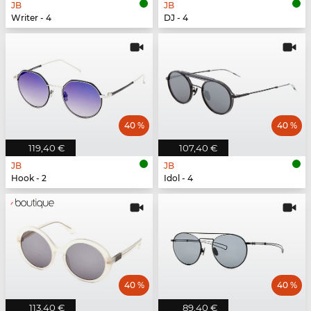
JB
JB
Writer - 4
DJ - 4
40 %
40 %
119,40 €
107,40 €
JB
JB
Hook - 2
Idol - 4
40 %
40 %
113,40 €
89,40 €