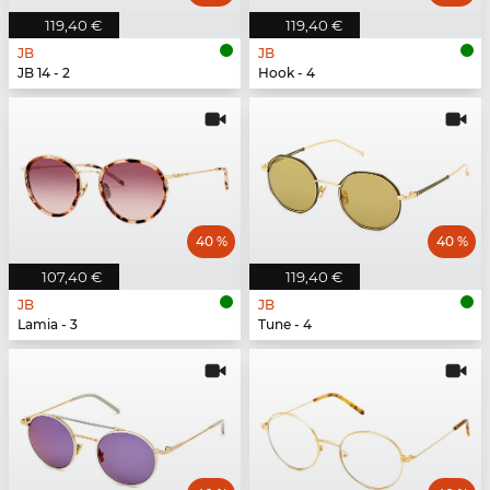
119,40 €
119,40 €
JB
JB
JB 14 - 2
Hook - 4
40 %
40 %
107,40 €
119,40 €
JB
JB
Lamia - 3
Tune - 4