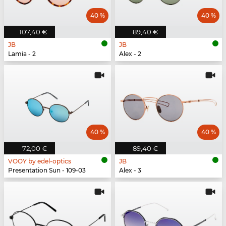
40 %
40 %
107,40 €
89,40 €
JB
JB
Lamia - 2
Alex - 2
40 %
40 %
72,00 €
89,40 €
VOOY by edel-optics
JB
Presentation Sun - 109-03
Alex - 3