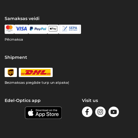
Samaksas veidi
Pēcmaksa
Shipment
Bezmaksas piegāde turp un atpakaļ
Edel-Optics app
Visit us