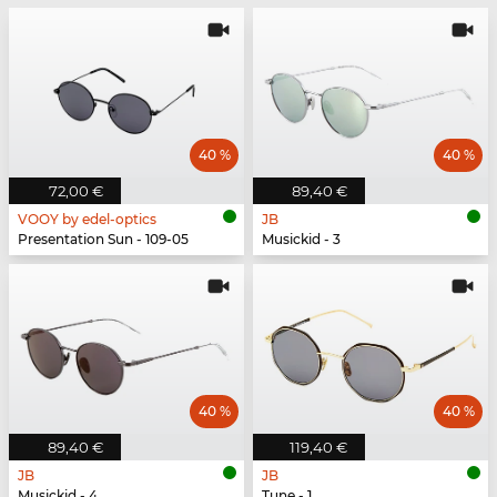
40 %
40 %
72,00 €
89,40 €
VOOY by edel-optics
JB
Presentation Sun - 109-05
Musickid - 3
40 %
40 %
89,40 €
119,40 €
JB
JB
Musickid - 4
Tune - 1