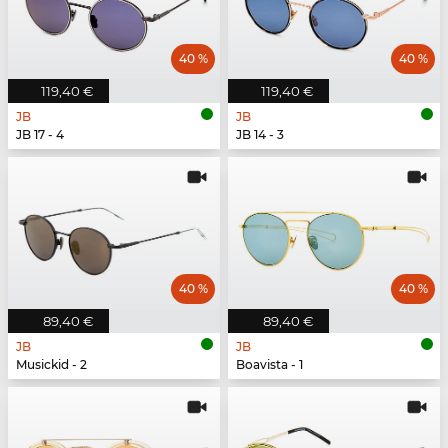
40 %
40 %
119,40 €
119,40 €
JB
JB
JB 17 - 4
JB 14 - 3
40 %
40 %
89,40 €
89,40 €
JB
JB
Musickid - 2
Boavista - 1