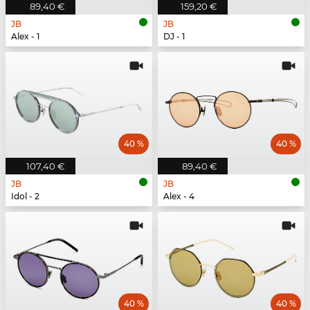
89,40 €
159,20 €
JB
JB
Alex - 1
DJ - 1
40 %
40 %
107,40 €
89,40 €
JB
JB
Idol - 2
Alex - 4
40 %
40 %