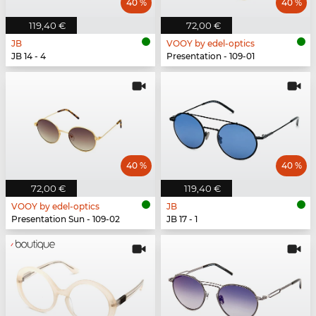
40 %
40 %
119,40 €
72,00 €
JB
VOOY by edel-optics
JB 14 - 4
Presentation - 109-01
40 %
40 %
72,00 €
119,40 €
VOOY by edel-optics
JB
Presentation Sun - 109-02
JB 17 - 1