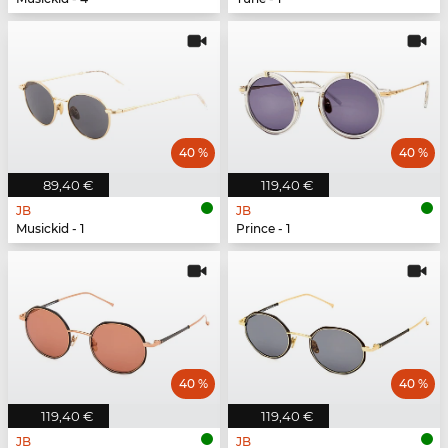
40 %
40 %
89,40 €
119,40 €
JB
JB
Musickid - 1
Prince - 1
40 %
40 %
119,40 €
119,40 €
JB
JB