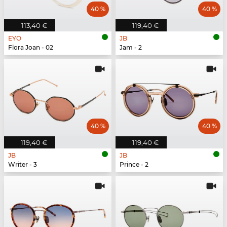
40 %
40 %
113,40 €
119,40 €
EYO
JB
Flora Joan - 02
Jam - 2
40 %
40 %
119,40 €
119,40 €
JB
JB
Writer - 3
Prince - 2