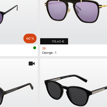
40 %
119,40 €
JB
George - 1