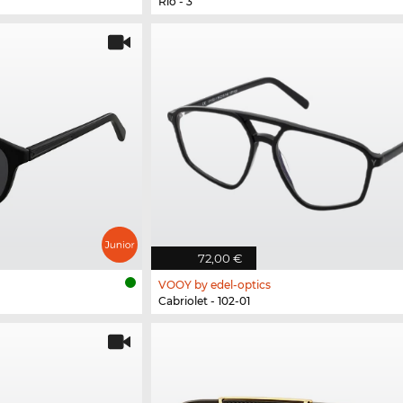
Rio - 3
72,00 €
VOOY by edel-optics
Cabriolet - 102-01