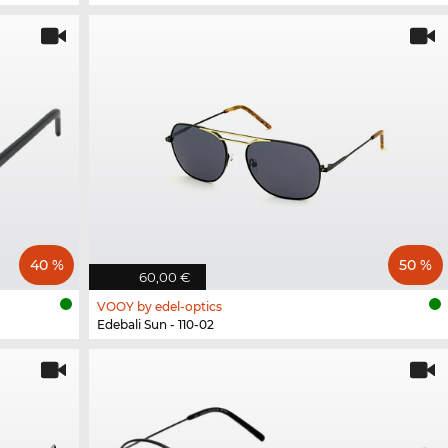
40 %
50 %
60,00 €
VOOY by edel-optics
Edebali Sun - 110-02