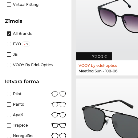
Virtual Fitting
Zīmols
All Brands
EYO
JB
72,00 €
VOOY By Edel-Optics
VOOY by edel-optics
Meeting Sun - 108-06
Ietvara forma
Pilot
Panto
Apaļš
Trapece
Neregulārs