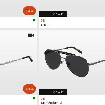
40 %
83,40 €
JB
Rio - 1
40 %
83,40 €
JB
Manchester - 3