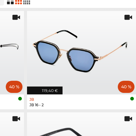
40 %
40 %
119,40 €
JB
JB 16 - 2