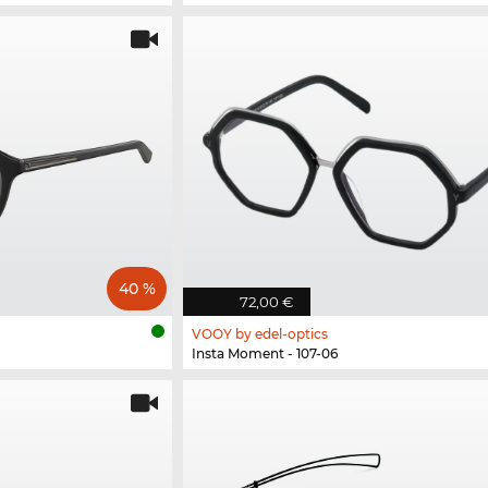
40 %
72,00 €
VOOY by edel-optics
Insta Moment - 107-06