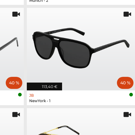
Munich - 2
40 %
40 %
113,40 €
JB
NewYork - 1