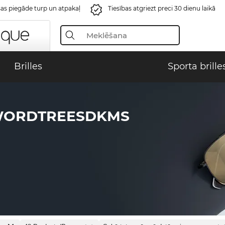
s piegāde turp un atpakaļ
Tiesības atgriezt preci 30 dienu laikā
Brilles
Sporta brille
WORDTREESDKMS