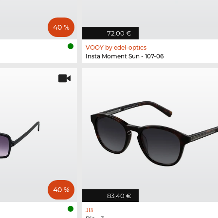
40 %
72,00 €
VOOY by edel-optics
Insta Moment Sun - 107-06
40 %
83,40 €
JB