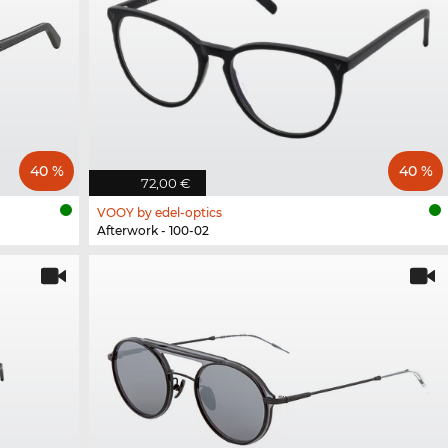
40 %
40 %
72,00 €
VOOY by edel-optics
Afterwork - 100-02