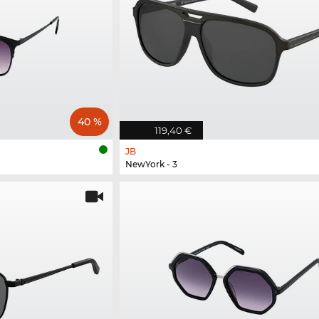
40 %
119,40 €
JB
NewYork - 3