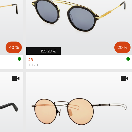
40 %
20 %
159,20 €
JB
DJ - 1