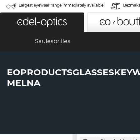
Largest eyewear range immediately available!
Bezmaksa
Saulesbrilles
EOPRODUCTSGLASSESKEY
MELNA