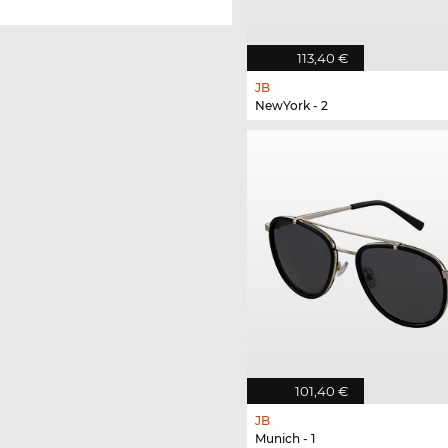
113,40 €
JB
NewYork - 2
101,40 €
JB
Munich - 1