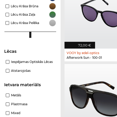
Lēcu Krāsa Brūna
Lēcu Krāsa Zaļa
Lēcu Krāsa Pelēka
72,00 €
Lēcas
VOOY by edel-optics
Afterwork Sun - 100-01
Iespējamas Optiskās Lēcas
Atstarojošas
Ietvara materiāls
Metāls
Plastmasa
Mixed