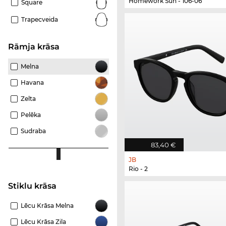
Homework Sun - 106-06
Square
Trapecveida
Rāmja krāsa
Melna
Havana
Zelta
Pelēka
Sudraba
83,40 €
JB
Rio - 2
Stiklu krāsa
Lēcu Krāsa Melna
Lēcu Krāsa Zila