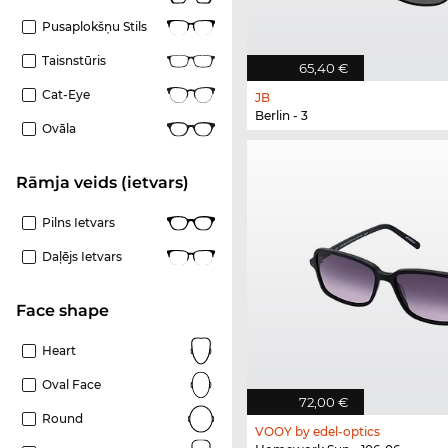
Pusaplokšņu Stils
Taisnstūris
65,40 €
Cat-Eye
JB
Berlin - 3
Ovāla
Rāmja veids (ietvars)
Pilns Ietvars
Daļējs Ietvars
Face shape
Heart
Oval Face
72,00 €
Round
VOOY by edel-optics