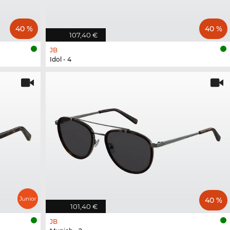
40 %
40 %
107,40 €
JB
Idol - 4
40 %
101,40 €
JB