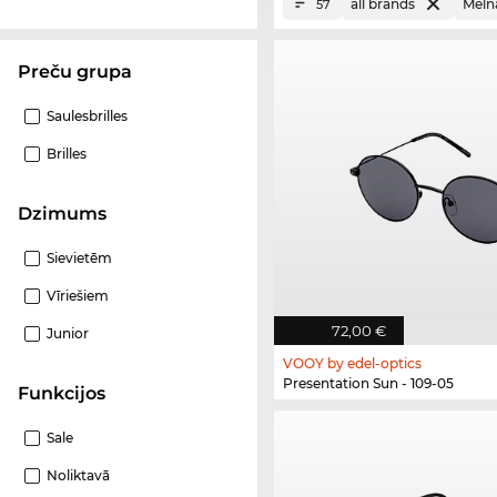
all brands
Meln
57
Preču grupa
Saulesbrilles
Brilles
Dzimums
Sievietēm
Vīriešiem
72,00 €
Junior
VOOY by edel-optics
Presentation Sun - 109-05
funkcijos
Sale
Noliktavā