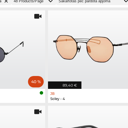
a
40 %
89,40 €
JB
Soley - 4