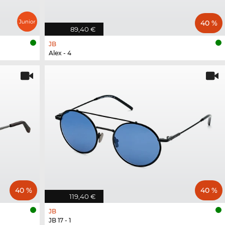
40 %
89,40 €
JB
Alex - 4
40 %
40 %
119,40 €
JB
JB 17 - 1