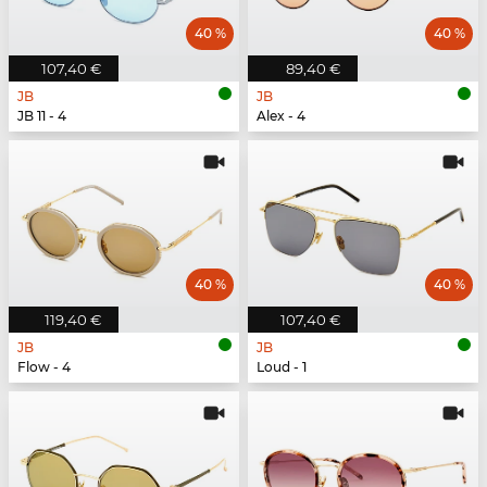
40 %
40 %
107,40 €
89,40 €
JB
JB
JB 11 - 4
Alex - 4
40 %
40 %
119,40 €
107,40 €
JB
JB
Flow - 4
Loud - 1