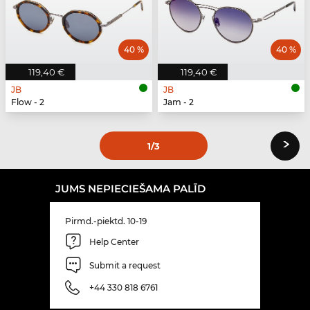
40 %
40 %
119,40 €
119,40 €
JB
JB
Flow - 2
Jam - 2
›
1
/3
JUMS NEPIECIEŠAMA PALĪD
Pirmd.-piektd. 10-19
Help Center
Submit a request
+44 330 818 6761