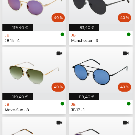
40 %
40 %
119,40 €
83,40 €
JB
JB
JB 14 - 4
Manchester - 3
40 %
40 %
119,40 €
119,40 €
JB
JB
Move-Sun - 8
JB 17 - 1