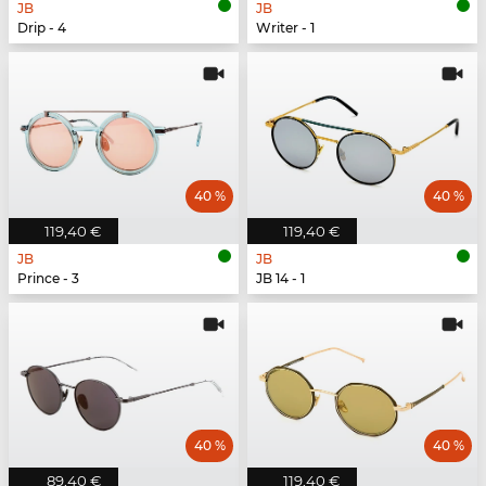
JB
JB
Drip - 4
Writer - 1
40 %
40 %
119,40 €
119,40 €
JB
JB
Prince - 3
JB 14 - 1
40 %
40 %
89,40 €
119,40 €