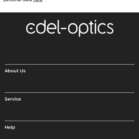
About Us
Service
Help