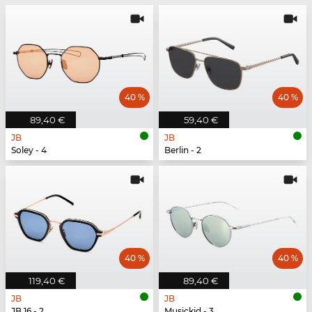
40 %
40 %
89,40 €
59,40 €
JB
JB
Soley - 4
Berlin - 2
40 %
40 %
119,40 €
89,40 €
JB
JB
JB 16 - 2
Musickid - 3