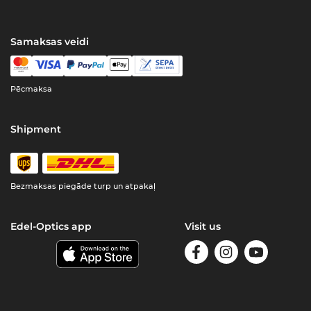
Samaksas veidi
Pēcmaksa
Shipment
Bezmaksas piegāde turp un atpakaļ
Edel-Optics app
Visit us