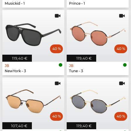
Musickid - 1
Prince - 1
40 %
40 %
119,40 €
119,40 €
JB
JB
NewYork - 3
Tune - 3
40 %
40 %
107,40 €
119,40 €