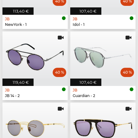
40 %
40 %
113,40 €
107,40 €
JB
JB
NewYork - 1
Idol - 1
40 %
40 %
119,40 €
107,40 €
JB
JB
JB 14 - 2
Guardian - 2