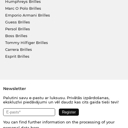
Humphreys Brilles
Marc O Polo Brilles
Emporio Armani Brilles
Guess Brilles
Persol Brilles
Boss Brilles
Tommy Hilfiger Brilles
Carrera Brilles
Esprit Brilles
Newsletter
Palutini savu e-pastu ar luksusu. Privātās izpārdošanas,
ekskluzīvi piedāvājumi un vēl daudz kas cits gaida tieši tevi!
You can find further information on the processing of your
personal data
here