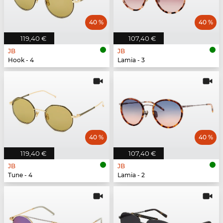
40 %
40 %
119,40 €
107,40 €
JB
JB
Hook - 4
Lamia - 3
40 %
40 %
119,40 €
107,40 €
JB
JB
Tune - 4
Lamia - 2