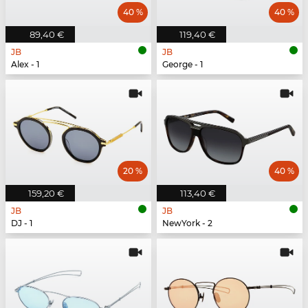
40 %
40 %
89,40 €
119,40 €
JB
JB
Alex - 1
George - 1
20 %
40 %
159,20 €
113,40 €
JB
JB
DJ - 1
NewYork - 2