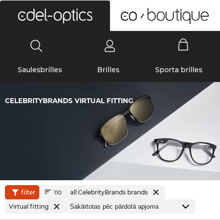
0
Saulesbrilles
Brilles
Sporta brilles
CELEBRITYBRANDS VIRTUAL FITTING
filter
all CelebrityBrands brands
110
Virtual fitting