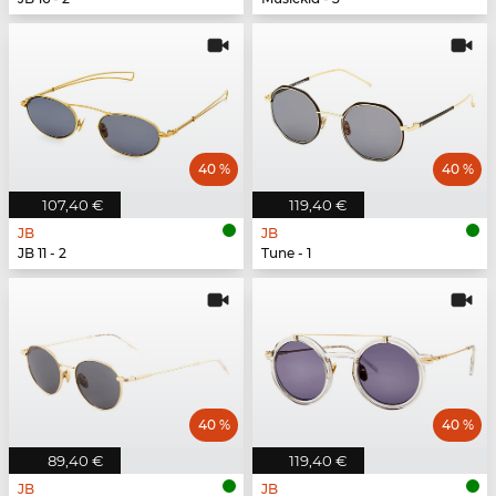
40 %
40 %
107,40 €
119,40 €
JB
JB
JB 11 - 2
Tune - 1
40 %
40 %
89,40 €
119,40 €
JB
JB