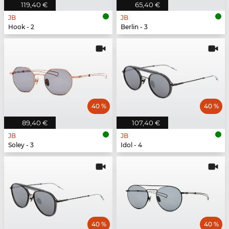
119,40 €
65,40 €
JB
JB
Hook - 2
Berlin - 3
40 %
40 %
89,40 €
107,40 €
JB
JB
Soley - 3
Idol - 4
40 %
40 %