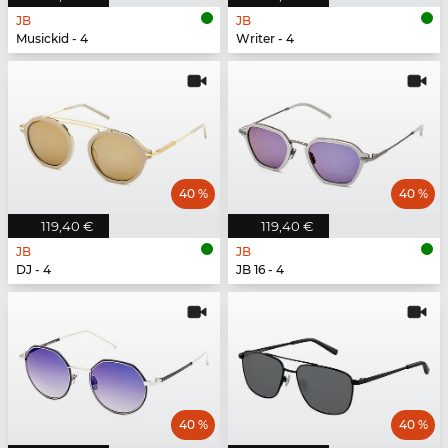
JB
JB
Musickid - 4
Writer - 4
40 %
40 %
119,40 €
119,40 €
JB
JB
DJ - 4
JB 16 - 4
40 %
40 %