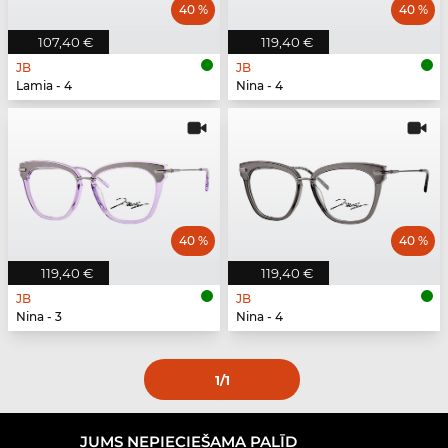
40 %
40 %
107,40 €
119,40 €
JB
JB
Lamia - 4
Nina - 4
40 %
40 %
119,40 €
119,40 €
JB
JB
Nina - 3
Nina - 4
1
/1
JUMS NEPIECIEŠAMA PALĪD