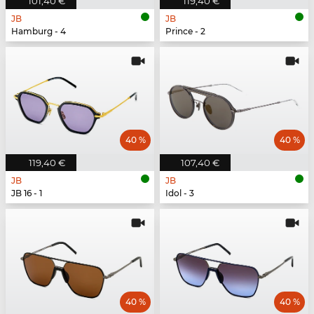
101,40 €
119,40 €
JB
JB
Hamburg - 4
Prince - 2
40 %
40 %
119,40 €
107,40 €
JB
JB
JB 16 - 1
Idol - 3
40 %
40 %