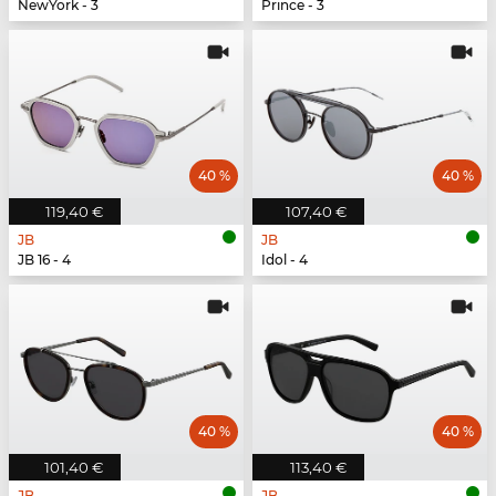
NewYork - 3
Prince - 3
40 %
40 %
119,40 €
107,40 €
JB
JB
JB 16 - 4
Idol - 4
40 %
40 %
101,40 €
113,40 €
JB
JB