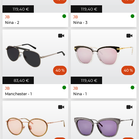
119,40 €
119,40 €
JB
JB
Nina - 2
Nina - 3
40 %
40 %
83,40 €
119,40 €
JB
JB
Manchester - 1
Nina - 1