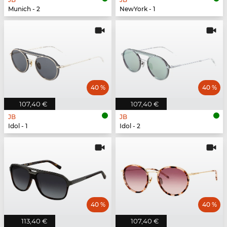
Munich - 2
NewYork - 1
40 %
40 %
107,40 €
107,40 €
JB
JB
Idol - 1
Idol - 2
40 %
40 %
113,40 €
107,40 €