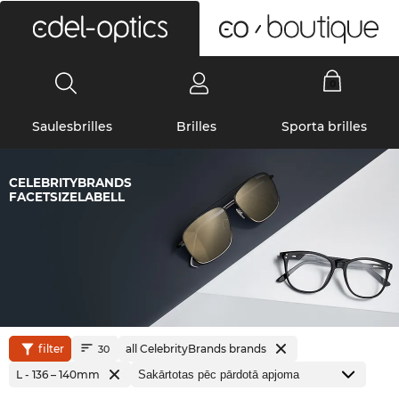
0
Saulesbrilles
Brilles
Sporta brilles
CELEBRITYBRANDS
FACETSIZELABELL
filter
all CelebrityBrands brands
30
L - 136 – 140mm