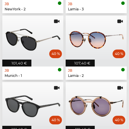
JB
JB
NewYork - 2
Lamia - 3
40 %
40 %
101,40 €
107,40 €
JB
JB
Munich - 1
Lamia - 2
40 %
40 %