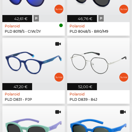
42,61 €
P
46,76 €
P
Polaroid
Polaroid
PLD 8019/S - CIW/JY
PLD 8048/S - BR0/M9
47,20 €
52,00 €
Polaroid
Polaroid
PLD D831 - PJP
PLD D839 - 84J