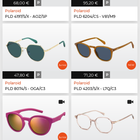
68,00 €
P
95,20 €
P
Polaroid
Polaroid
PLD 4197/S/X - AOZ/SP
PLD 6204/CS - V81/M9
47,80 €
P
71,20 €
P
Polaroid
Polaroid
PLD 8074/S - OGA/C3
PLD 4203/S/X - L7Q/C3