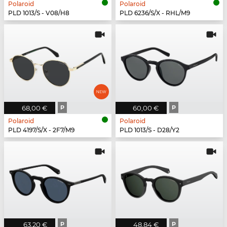
Polaroid
Polaroid
PLD 1013/S - V08/H8
PLD 6236/S/X - RHL/M9
68,00 €
P
60,00 €
P
Polaroid
Polaroid
PLD 4197/S/X - 2F7/M9
PLD 1013/S - D28/Y2
63,20 €
P
48,84 €
P