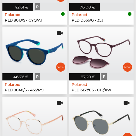
42,61 €
P
76,00 €
Polaroid
Polaroid
PLD 8019/S - CYQ/AI
PLD D566/G - 35J
46,76 €
P
87,20 €
P
Polaroid
Polaroid
PLD 8048/S - 465/M9
PLD 6137/CS - 0T7/XW