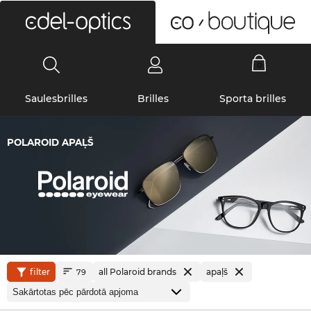
0
Saulesbrilles
Brilles
Sporta brilles
POLAROID APAĻŠ
filter
all Polaroid brands
apaļš
79