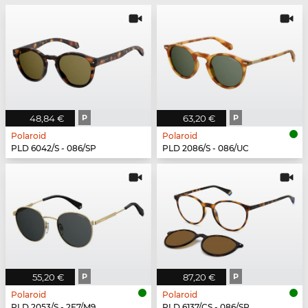
48,84 €
P
63,20 €
P
Polaroid
Polaroid
PLD 6042/S - 086/SP
PLD 2086/S - 086/UC
55,20 €
P
87,20 €
P
Polaroid
Polaroid
PLD 2053/S - 2F7/M9
PLD 6137/CS - 086/SP