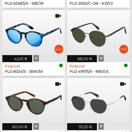
PLD 6236/S/X - S9E/JR
PLD 2000/C-ON - KJ1/Y2
42,61 €
P
68,00 €
P
Polaroid
Polaroid
PLD 8024/S - JBW/5X
PLD 4197/S/X - R80/UC
60,00 €
P
55,20 €
P