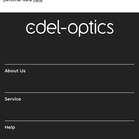
About Us
Service
Help