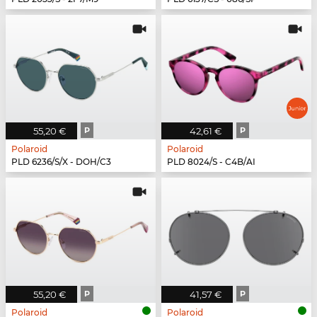
55,20 €
P
42,61 €
P
Polaroid
Polaroid
PLD 6236/S/X - DOH/C3
PLD 8024/S - C4B/AI
55,20 €
P
41,57 €
P
Polaroid
Polaroid