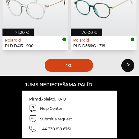
71,20 €
76,00 €
Polaroid
Polaroid
PLD D413 - 900
PLD D566/G - ZI9
›
1
/2
JUMS NEPIECIEŠAMA PALĪD
Pirmd.-piektd. 10-19
Help Center
Submit a request
+44 330 818 6761