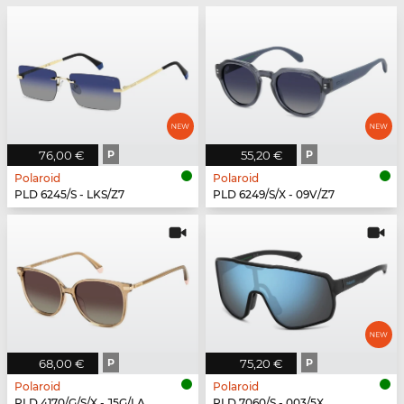
76,00 €
P
55,20 €
P
Polaroid
Polaroid
PLD 6245/S - LKS/Z7
PLD 6249/S/X - 09V/Z7
68,00 €
P
75,20 €
P
Polaroid
Polaroid
PLD 4170/G/S/X - J5G/LA
PLD 7060/S - 003/5X