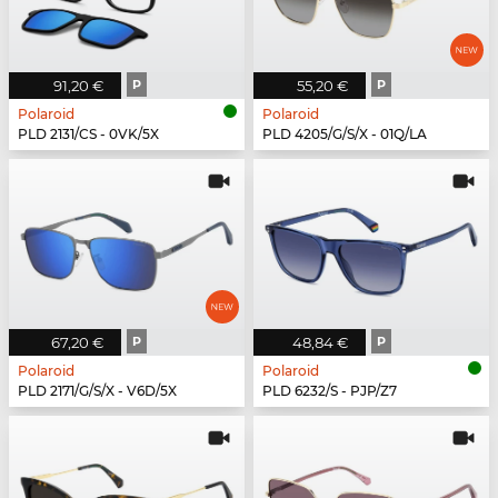
91,20 €
P
55,20 €
P
Polaroid
Polaroid
PLD 2131/CS - 0VK/5X
PLD 4205/G/S/X - 01Q/LA
67,20 €
P
48,84 €
P
Polaroid
Polaroid
PLD 2171/G/S/X - V6D/5X
PLD 6232/S - PJP/Z7