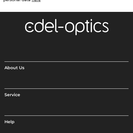
About Us
Service
Help