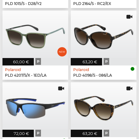
PLD 1015/S - D28/Y2
PLD 2164/S - RC2/EX
60,00 €
P
63,20 €
P
Polaroid
Polaroid
PLD 4207/S/X - 1ED/LA
PLD 4098/S - 086/LA
72,00 €
P
63,20 €
P