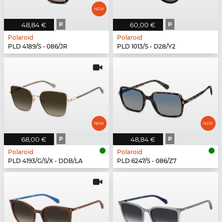
48,84 €
P
60,00 €
P
Polaroid
Polaroid
PLD 4189/S - 086/JR
PLD 1013/S - D28/Y2
68,00 €
P
48,84 €
P
Polaroid
Polaroid
PLD 4193/G/S/X - DDB/LA
PLD 6247/S - 086/Z7