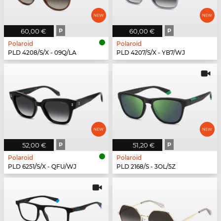
60,00 €
P
60,00 €
P
Polaroid
Polaroid
PLD 4208/S/X - 09Q/LA
PLD 4207/S/X - YB7/WJ
52,00 €
P
51,20 €
P
Polaroid
Polaroid
PLD 6251/S/X - QFU/WJ
PLD 2168/S - 3OL/5Z