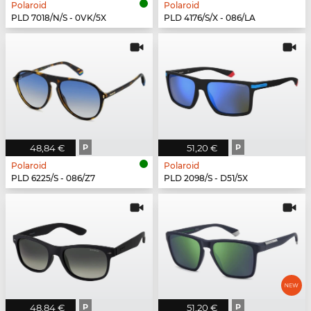
Polaroid
Polaroid
PLD 7018/N/S - 0VK/5X
PLD 4176/S/X - 086/LA
48,84 €
P
51,20 €
P
Polaroid
Polaroid
PLD 6225/S - 086/Z7
PLD 2098/S - D51/5X
48,84 €
P
51,20 €
P