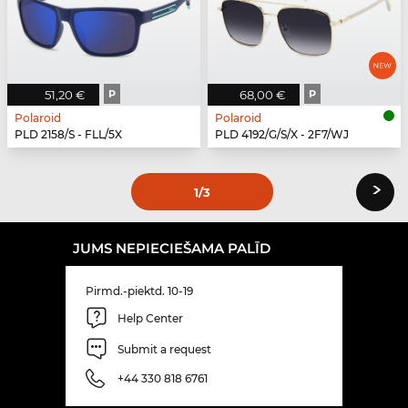
51,20 €
P
68,00 €
P
Polaroid
Polaroid
PLD 2158/S - FLL/5X
PLD 4192/G/S/X - 2F7/WJ
›
1
/3
JUMS NEPIECIEŠAMA PALĪD
Pirmd.-piektd. 10-19
Help Center
Submit a request
+44 330 818 6761