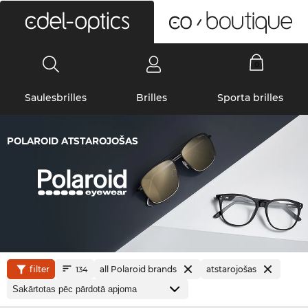
0
Saulesbrilles
Brilles
Sporta brilles
POLAROID ATSTAROJOŠAS
filter
all Polaroid brands
atstarojošas
134