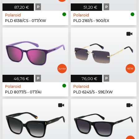
87,20 €
P
51,20 €
P
Polaroid
Polaroid
PLD 6138/CS - 0T7/XW
PLD 2161/S - 900/EX
46,76 €
P
76,00 €
P
Polaroid
Polaroid
PLD 8077/S - 0T7/AI
PLD 6245/S - S9E/XW