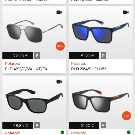
72,00 €
P
51,20 €
P
Polaroid
Polaroid
PLD 4192/G/S/X - KJ1/EX
PLD 2164/S - FLL/5X
48,84 €
P
51,20 €
P
Polaroid
Polaroid