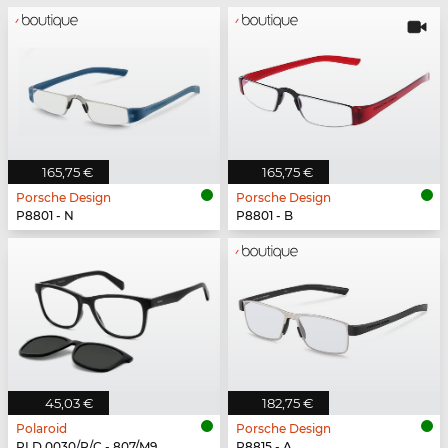
165,75 €
165,75 €
Porsche Design
Porsche Design
P8801 - N
P8801 - B
45,03 €
182,75 €
Polaroid
Porsche Design
PLD 0030/R/C - 807/M9
P8815 - A