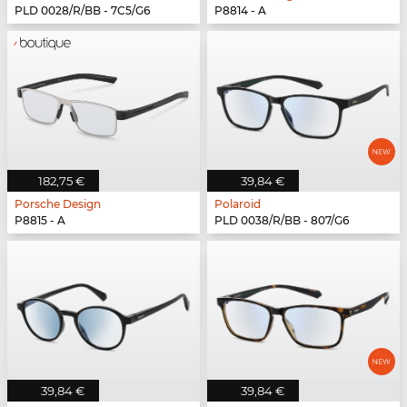
PLD 0028/R/BB - 7C5/G6
P8814 - A
182,75 €
39,84 €
Porsche Design
Polaroid
P8815 - A
PLD 0038/R/BB - 807/G6
39,84 €
39,84 €