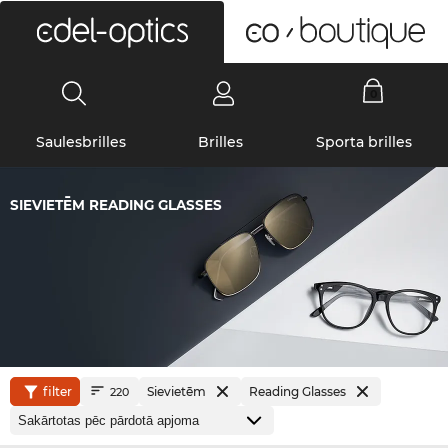
0
Saulesbrilles
Brilles
Sporta brilles
SIEVIETĒM READING GLASSES
filter
Sievietēm
Reading Glasses
220