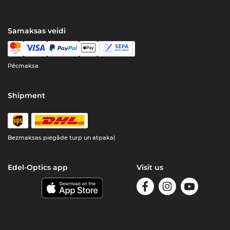
Samaksas veidi
Pēcmaksa
Shipment
Bezmaksas piegāde turp un atpakaļ
Edel-Optics app
Visit us