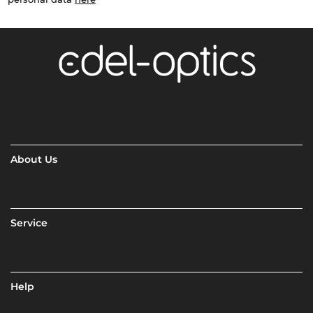
About Us
Service
Help