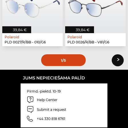
39,84 €
39,84 €
Polaroid
Polaroid
PLD 0027/R/BB - 010/G6
PLD 0026/R/BB - V81/G6
›
1
/5
JUMS NEPIECIEŠAMA PALĪD
Pirmd.-piektd. 10-19
Help Center
Submit a request
+44 330 818 6761