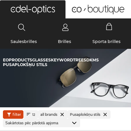
0
Saulesbrilles
Brilles
Sporta brilles
EOPRODUCTSGLASSESKEYWORDTREESDKMS
PUSAPLOKŠŅU STILS
filter
all brands
Pusaplokšņu stils
12