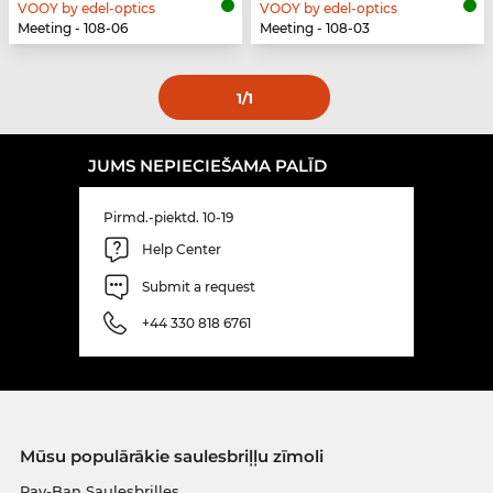
VOOY by edel-optics
VOOY by edel-optics
Meeting - 108-06
Meeting - 108-03
1
/1
JUMS NEPIECIEŠAMA PALĪD
Pirmd.-piektd. 10-19
Help Center
Submit a request
+44 330 818 6761
Mūsu populārākie saulesbriļļu zīmoli
Ray-Ban Saulesbrilles