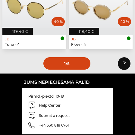
40 %
40 %
119,40 €
119,40 €
JB
JB
Tune - 4
Flow - 4
›
1
/5
JUMS NEPIECIEŠAMA PALĪD
Pirmd.-piektd. 10-19
Help Center
Submit a request
+44 330 818 6761