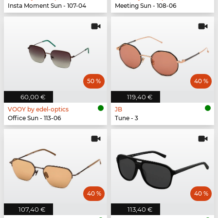
Insta Moment Sun - 107-04
Meeting Sun - 108-06
50 %
40 %
60,00 €
119,40 €
VOOY by edel-optics
JB
Office Sun - 113-06
Tune - 3
40 %
40 %
107,40 €
113,40 €