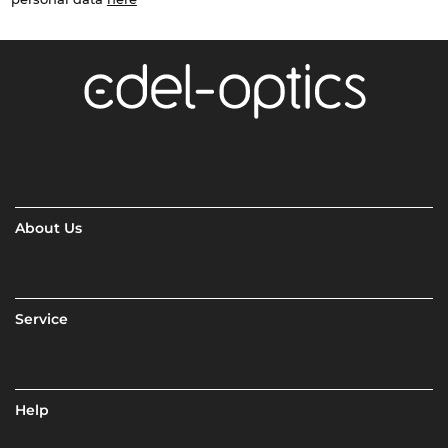
About Us
Service
Help