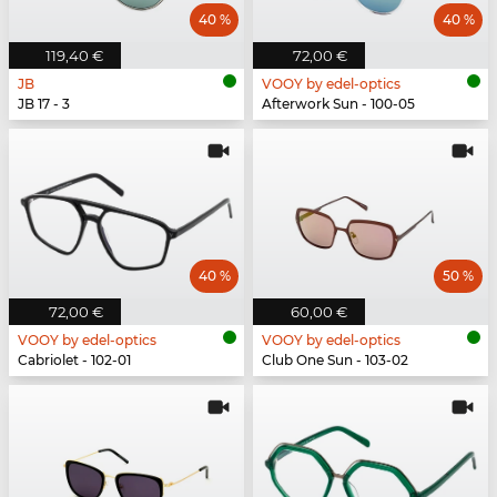
40 %
40 %
119,40 €
72,00 €
JB
VOOY by edel-optics
JB 17 - 3
Afterwork Sun - 100-05
40 %
50 %
72,00 €
60,00 €
VOOY by edel-optics
VOOY by edel-optics
Cabriolet - 102-01
Club One Sun - 103-02