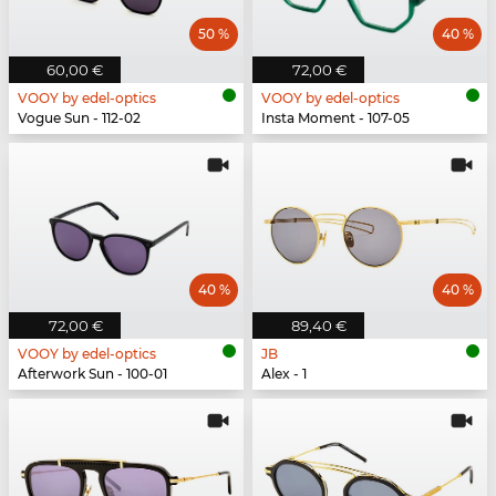
50 %
40 %
60,00 €
72,00 €
VOOY by edel-optics
VOOY by edel-optics
Vogue Sun - 112-02
Insta Moment - 107-05
40 %
40 %
72,00 €
89,40 €
VOOY by edel-optics
JB
Afterwork Sun - 100-01
Alex - 1