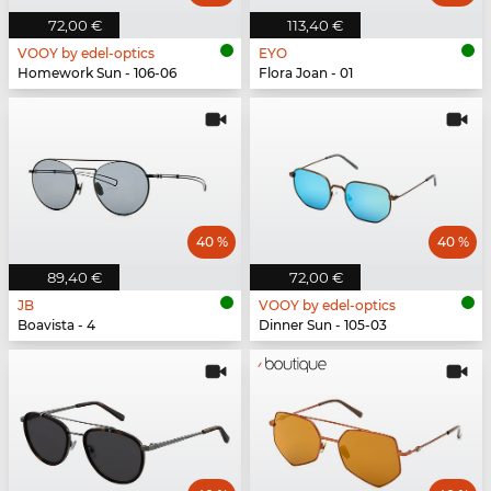
72,00 €
113,40 €
VOOY by edel-optics
EYO
Homework Sun - 106-06
Flora Joan - 01
40 %
40 %
89,40 €
72,00 €
JB
VOOY by edel-optics
Boavista - 4
Dinner Sun - 105-03