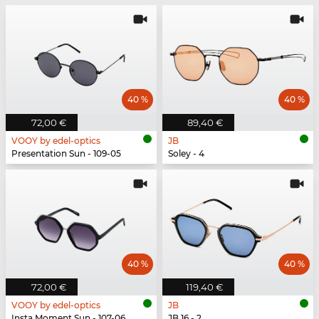
40 %
40 %
72,00 €
89,40 €
VOOY by edel-optics
JB
Presentation Sun - 109-05
Soley - 4
40 %
40 %
72,00 €
119,40 €
VOOY by edel-optics
JB
Insta Moment Sun - 107-06
JB 16 - 2