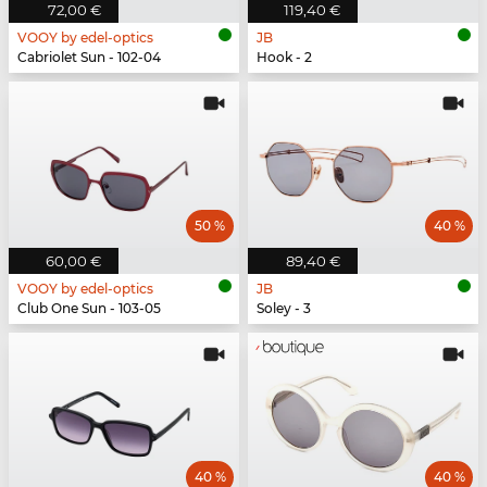
72,00 €
119,40 €
VOOY by edel-optics
JB
Cabriolet Sun - 102-04
Hook - 2
50 %
40 %
60,00 €
89,40 €
VOOY by edel-optics
JB
Club One Sun - 103-05
Soley - 3
40 %
40 %