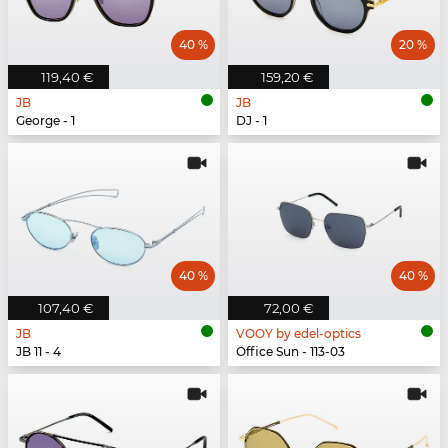
40 %
20 %
119,40 €
159,20 €
JB
JB
George - 1
DJ - 1
40 %
40 %
107,40 €
72,00 €
JB
VOOY by edel-optics
JB 11 - 4
Office Sun - 113-03