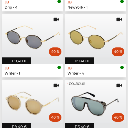
JB
JB
Drip - 4
NewYork - 1
40 %
40 %
119,40 €
119,40 €
JB
JB
Writer - 1
Writer - 4
40 %
40 %
119,40 €
113,40 €