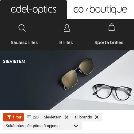
0
Saulesbrilles
Brilles
Sporta brilles
SIEVIETĒM
filter
Sievietēm
all brands
228