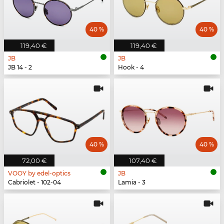
40 %
40 %
119,40 €
119,40 €
JB
JB
JB 14 - 2
Hook - 4
40 %
40 %
72,00 €
107,40 €
VOOY by edel-optics
JB
Cabriolet - 102-04
Lamia - 3