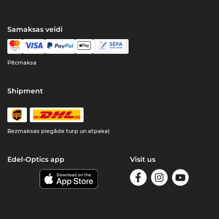
Samaksas veidi
Pēcmaksa
Shipment
Bezmaksas piegāde turp un atpakaļ
Edel-Optics app
Visit us