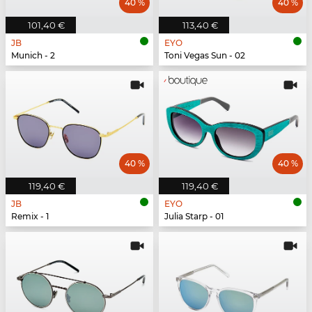
40 %
40 %
101,40 €
113,40 €
JB
EYO
Munich - 2
Toni Vegas Sun - 02
40 %
40 %
119,40 €
119,40 €
JB
EYO
Remix - 1
Julia Starp - 01