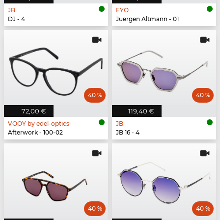
JB
EYO
DJ - 4
Juergen Altmann - 01
40 %
40 %
72,00 €
119,40 €
VOOY by edel-optics
JB
Afterwork - 100-02
JB 16 - 4
40 %
40 %